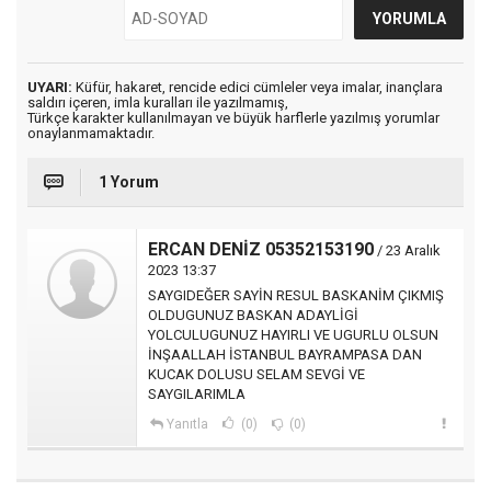
UYARI:
Küfür, hakaret, rencide edici cümleler veya imalar, inançlara
saldırı içeren, imla kuralları ile yazılmamış,
Türkçe karakter kullanılmayan ve büyük harflerle yazılmış yorumlar
onaylanmamaktadır.
1 Yorum
ERCAN DENİZ 05352153190
/ 23 Aralık
2023 13:37
SAYGIDEĞER SAYİN RESUL BASKANİM ÇIKMIŞ
OLDUGUNUZ BASKAN ADAYLİGİ
YOLCULUGUNUZ HAYIRLI VE UGURLU OLSUN
İNŞAALLAH İSTANBUL BAYRAMPASA DAN
KUCAK DOLUSU SELAM SEVGİ VE
SAYGILARIMLA
Yanıtla
(0)
(0)