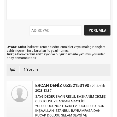
UYARI:
Küfür, hakaret, rencide edici cümleler veya imalar, inançlara
saldırı içeren, imla kuralları ile yazılmamış,
Türkçe karakter kullanılmayan ve büyük harflerle yazılmış yorumlar
onaylanmamaktadır.
1 Yorum
ERCAN DENİZ 05352153190
/ 23 Aralık
2023 13:37
SAYGIDEĞER SAYİN RESUL BASKANİM ÇIKMIŞ
OLDUGUNUZ BASKAN ADAYLİGİ
YOLCULUGUNUZ HAYIRLI VE UGURLU OLSUN
İNŞAALLAH İSTANBUL BAYRAMPASA DAN
KUCAK DOLUSU SELAM SEVGİ VE