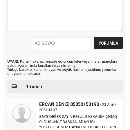
UYARI:
Küfür, hakaret, rencide edici cümleler veya imalar, inançlara
saldırı içeren, imla kuralları ile yazılmamış,
Türkçe karakter kullanılmayan ve büyük harflerle yazılmış yorumlar
onaylanmamaktadır.
1 Yorum
ERCAN DENİZ 05352153190
/ 23 Aralık
2023 13:37
SAYGIDEĞER SAYİN RESUL BASKANİM ÇIKMIŞ
OLDUGUNUZ BASKAN ADAYLİGİ
YOLCULUGUNUZ HAYIRLI VE UGURLU OLSUN