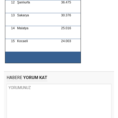
12
Şanlıurfa
36.475
13
Sakarya
30.376
14
Malatya
25.016
15
Kocaeli
24.003
HABERE
YORUM KAT