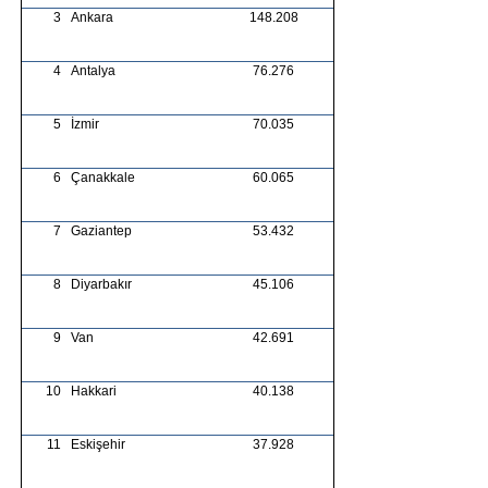
3
Ankara
148.208
4
Antalya
76.276
5
İzmir
70.035
6
Çanakkale
60.065
7
Gaziantep
53.432
8
Diyarbakır
45.106
9
Van
42.691
10
Hakkari
40.138
11
Eskişehir
37.928