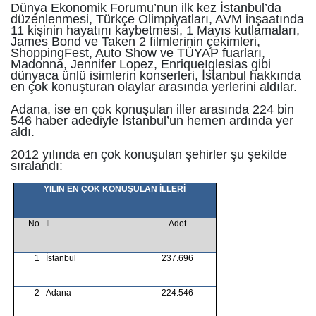
Dünya Ekonomik Forumu’nun ilk kez İstanbul’da
düzenlenmesi, Türkçe Olimpiyatları, AVM inşaatında
11 kişinin hayatını kaybetmesi, 1 Mayıs kutlamaları,
James Bond ve Taken 2 filmlerinin çekimleri,
ShoppingFest, Auto Show ve TÜYAP fuarları,
Madonna, Jennifer Lopez, EnriqueIglesias gibi
dünyaca ünlü isimlerin konserleri, İstanbul hakkında
en çok konuşturan olaylar arasında yerlerini aldılar.
Adana, ise en çok konuşulan iller arasında 224 bin
546 haber adediyle İstanbul’un hemen ardında yer
aldı.
2012 yılında en çok konuşulan şehirler şu şekilde
sıralandı:
YILIN EN ÇOK KONUŞULAN İLLERİ
No
İl
Adet
1
İstanbul
237.696
2
Adana
224.546