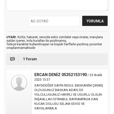
UYARI:
Küfür, hakaret, rencide edici cümleler veya imalar, inançlara
saldırı içeren, imla kuralları ile yazılmamış,
Türkçe karakter kullanılmayan ve büyük harflerle yazılmış yorumlar
onaylanmamaktadır.
1 Yorum
ERCAN DENİZ 05352153190
/ 23 Aralık
2023 13:37
SAYGIDEĞER SAYİN RESUL BASKANİM ÇIKMIŞ
OLDUGUNUZ BASKAN ADAYLİGİ
YOLCULUGUNUZ HAYIRLI VE UGURLU OLSUN
İNŞAALLAH İSTANBUL BAYRAMPASA DAN
KUCAK DOLUSU SELAM SEVGİ VE
SAYGILARIMLA