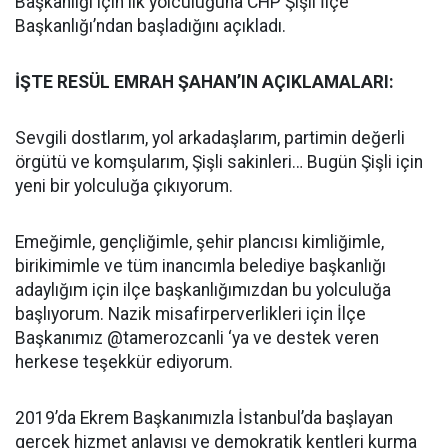
Başkanlığı için ilk yolculuğuna CHP Şişli İlçe
Başkanlığı’ndan başladığını açıkladı.
İŞTE RESÜL EMRAH ŞAHAN’IN AÇIKLAMALARI:
Sevgili dostlarım, yol arkadaşlarım, partimin değerli
örgütü ve komşularım, Şişli sakinleri… Bugün Şişli için
yeni bir yolculuğa çıkıyorum.
Emeğimle, gençliğimle, şehir plancısı kimliğimle,
birikimimle ve tüm inancımla belediye başkanlığı
adaylığım için ilçe başkanlığımızdan bu yolculuğa
başlıyorum. Nazik misafirperverlikleri için İlçe
Başkanımız @tamerozcanli ‘ya ve destek veren
herkese teşekkür ediyorum.
2019’da Ekrem Başkanımızla İstanbul’da başlayan
gerçek hizmet anlayışı ve demokratik kentleri kurma