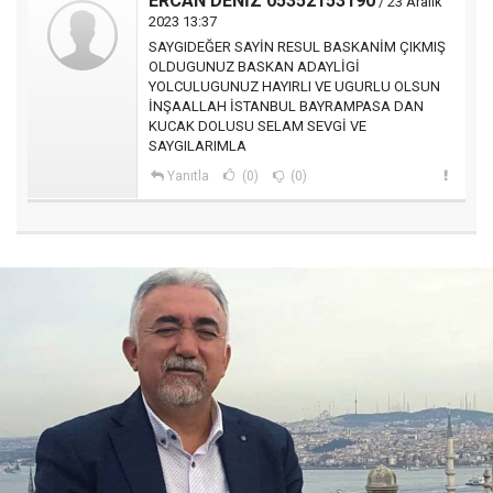
ERCAN DENİZ 05352153190
/ 23 Aralık
2023 13:37
SAYGIDEĞER SAYİN RESUL BASKANİM ÇIKMIŞ
OLDUGUNUZ BASKAN ADAYLİGİ
YOLCULUGUNUZ HAYIRLI VE UGURLU OLSUN
İNŞAALLAH İSTANBUL BAYRAMPASA DAN
KUCAK DOLUSU SELAM SEVGİ VE
SAYGILARIMLA
Yanıtla
(0)
(0)