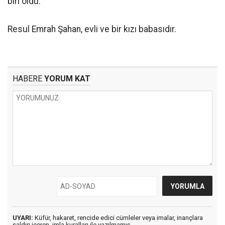
biri oldu.
Resul Emrah Şahan, evli ve bir kızı babasıdır.
HABERE
YORUM KAT
UYARI:
Küfür, hakaret, rencide edici cümleler veya imalar, inançlara
saldırı içeren, imla kuralları ile yazılmamış,