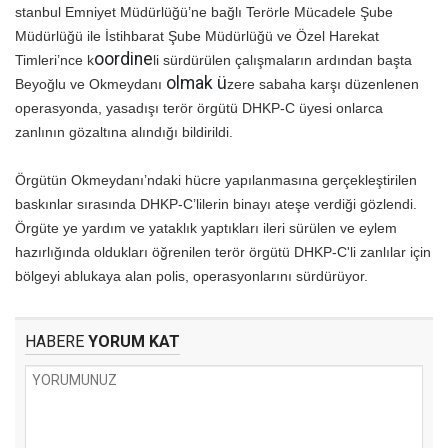
stanbul Emniyet Müdürlüğü’ne bağlı Terörle Mücadele Şube
Müdürlüğü ile İstihbarat Şube Müdürlüğü ve Özel Harekat
oordine
Timleri’nce k
li sürdürülen çalışmaların ardından başta
olmak ü
Beyoğlu ve Okmeydanı
zere sabaha karşı düzenlenen
operasyonda, yasadışı terör örgütü DHKP-C üyesi onlarca
zanlının gözaltına alındığı bildirildi.
Örgütün Okmeydanı’ndaki hücre yapılanmasına gerçekleştirilen
baskınlar sırasında DHKP-C’lilerin binayı ateşe verdiği gözlendi.
Örgüte ye yardım ve yataklık yaptıkları ileri sürülen ve eylem
hazırlığında oldukları öğrenilen terör örgütü DHKP-C'li zanlılar için
bölgeyi ablukaya alan polis, operasyonlarını sürdürüyor.
HABERE
YORUM KAT