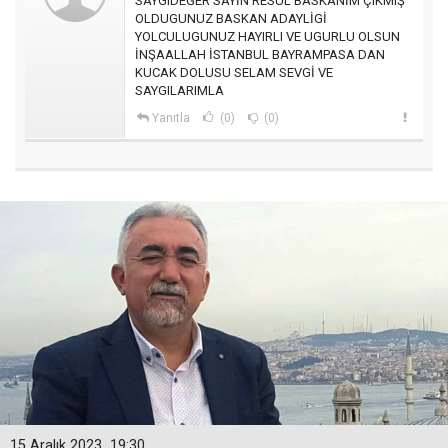
SAYGIDEĞER SAYİN RESUL BASKANİM ÇIKMIŞ
OLDUGUNUZ BASKAN ADAYLİGİ
YOLCULUGUNUZ HAYIRLI VE UGURLU OLSUN
İNŞAALLAH İSTANBUL BAYRAMPASA DAN
KUCAK DOLUSU SELAM SEVGİ VE
SAYGILARIMLA
Yanıtla
(0)
(0)
15 Aralık 2023
19:30