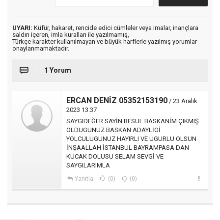
UYARI:
Küfür, hakaret, rencide edici cümleler veya imalar, inançlara
saldırı içeren, imla kuralları ile yazılmamış,
Türkçe karakter kullanılmayan ve büyük harflerle yazılmış yorumlar
onaylanmamaktadır.
1 Yorum
ERCAN DENİZ 05352153190
/ 23 Aralık
2023 13:37
SAYGIDEĞER SAYİN RESUL BASKANİM ÇIKMIŞ
OLDUGUNUZ BASKAN ADAYLİGİ
YOLCULUGUNUZ HAYIRLI VE UGURLU OLSUN
İNŞAALLAH İSTANBUL BAYRAMPASA DAN
KUCAK DOLUSU SELAM SEVGİ VE
SAYGILARIMLA
Yanıtla
(0)
(0)