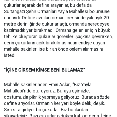
çukurlar açarak define arayanlar, bu defa da
Sultangazi Şehir Ormanları Yayla Mahallesi bölümüne
dadandı. Define avcıları orman içerisinde yaklaşık 20
metre derinliğinde çukurlar açtı, ormanda neredeyse
kazılmadık yer bırakmadı. Ormana gelenler için büyük
tehlike oluşturan çukurlar görenleri şaşkına çevirirken,
derin çukurların açık bırakılmasından endişe duyan
mahalle sakinleri ise bir an önce önlem alınmasını
istedi.
“İÇİNE GİRSEM KİMSE BENİ BULAMAZ”
Mahalle sakinlerinden Emin Aslan, “Biz Yayla
Mahallesi’nde oturuyoruz. Buraya eşimizle,
dostumuzla piknik yapmaya geliyoruz. Burada sözde
define arıyorlar. Ormanın her yeri böyle delik, deşik.
Sıra sıra gidiyor bu çukurlar. Biz bunlardan
şikayetçiyiz. Bazı çukurlar oldukça kat kat derin. İçine