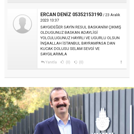
ERCAN DENİZ 05352153190
/ 23 Aralık
2023 13:37
SAYGIDEĞER SAYİN RESUL BASKANİM ÇIKMIŞ
OLDUGUNUZ BASKAN ADAYLİGİ
YOLCULUGUNUZ HAYIRLI VE UGURLU OLSUN
İNŞAALLAH İSTANBUL BAYRAMPASA DAN
KUCAK DOLUSU SELAM SEVGİ VE
SAYGILARIMLA
Yanıtla
(0)
(0)