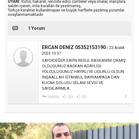
UYARI:
Küfür, hakaret, rencide edici cümleler veya imalar, inançlara
saldırı içeren, imla kuralları ile yazılmamış,
Türkçe karakter kullanılmayan ve büyük harflerle yazılmış yorumlar
onaylanmamaktadır.
1 Yorum
ERCAN DENİZ 05352153190
/ 23 Aralık
2023 13:37
SAYGIDEĞER SAYİN RESUL BASKANİM ÇIKMIŞ
OLDUGUNUZ BASKAN ADAYLİGİ
YOLCULUGUNUZ HAYIRLI VE UGURLU OLSUN
İNŞAALLAH İSTANBUL BAYRAMPASA DAN
KUCAK DOLUSU SELAM SEVGİ VE
SAYGILARIMLA
Yanıtla
(0)
(0)