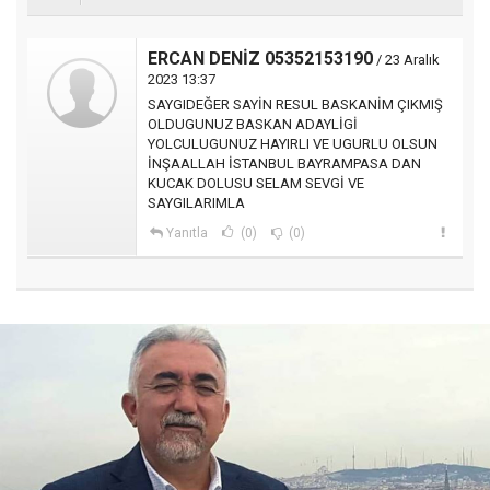
ERCAN DENİZ 05352153190
/ 23 Aralık
2023 13:37
SAYGIDEĞER SAYİN RESUL BASKANİM ÇIKMIŞ
OLDUGUNUZ BASKAN ADAYLİGİ
YOLCULUGUNUZ HAYIRLI VE UGURLU OLSUN
İNŞAALLAH İSTANBUL BAYRAMPASA DAN
KUCAK DOLUSU SELAM SEVGİ VE
SAYGILARIMLA
Yanıtla
(0)
(0)