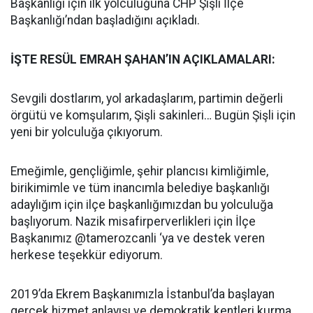
Başkanlığı için ilk yolculuğuna CHP Şişli İlçe
Başkanlığı’ndan başladığını açıkladı.
İŞTE RESÜL EMRAH ŞAHAN’IN AÇIKLAMALARI:
Sevgili dostlarım, yol arkadaşlarım, partimin değerli
örgütü ve komşularım, Şişli sakinleri… Bugün Şişli için
yeni bir yolculuğa çıkıyorum.
Emeğimle, gençliğimle, şehir plancısı kimliğimle,
birikimimle ve tüm inancımla belediye başkanlığı
adaylığım için ilçe başkanlığımızdan bu yolculuğa
başlıyorum. Nazik misafirperverlikleri için İlçe
Başkanımız @tamerozcanli ‘ya ve destek veren
herkese teşekkür ediyorum.
2019’da Ekrem Başkanımızla İstanbul’da başlayan
gerçek hizmet anlayışı ve demokratik kentleri kurma