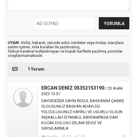
UYARI:
Küfür, hakaret, rencide edici cümleler veya imalar, inançlara
saldırı içeren, imla kuralları ile yazılmamış,
Türkçe karakter kullanılmayan ve büyük harflerle yazılmış yorumlar
onaylanmamaktadır.
1 Yorum
ERCAN DENİZ 05352153190
/ 23 Aralık
2023 13:37
SAYGIDEĞER SAYİN RESUL BASKANİM ÇIKMIŞ
OLDUGUNUZ BASKAN ADAYLİGİ
YOLCULUGUNUZ HAYIRLI VE UGURLU OLSUN
İNŞAALLAH İSTANBUL BAYRAMPASA DAN
KUCAK DOLUSU SELAM SEVGİ VE
SAYGILARIMLA
Yanıtla
(0)
(0)