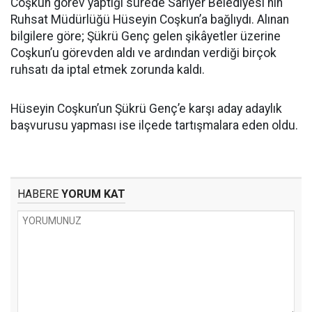
Coşkun görev yaptığı sürede Sarıyer Belediyesi'nin
Ruhsat Müdürlüğü Hüseyin Coşkun’a bağlıydı. Alınan
bilgilere göre; Şükrü Genç gelen şikâyetler üzerine
Coşkun’u görevden aldı ve ardından verdiği birçok
ruhsatı da iptal etmek zorunda kaldı.
Hüseyin Coşkun’un Şükrü Genç’e karşı aday adaylık
başvurusu yapması ise ilçede tartışmalara eden oldu.
HABERE
YORUM KAT