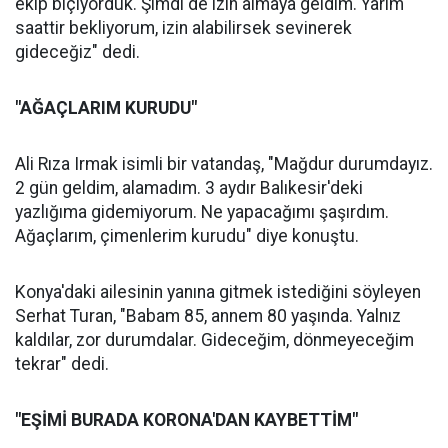
ekip biçiyorduk. Şimdi de izin almaya geldim. Yarım
saattir bekliyorum, izin alabilirsek sevinerek
gideceğiz" dedi.
"AĞAÇLARIM KURUDU"
Ali Rıza Irmak isimli bir vatandaş, "Mağdur durumdayız.
2 gün geldim, alamadım. 3 aydır Balıkesir'deki
yazlığıma gidemiyorum. Ne yapacağımı şaşırdım.
Ağaçlarım, çimenlerim kurudu" diye konuştu.
Konya'daki ailesinin yanına gitmek istediğini söyleyen
Serhat Turan, "Babam 85, annem 80 yaşında. Yalnız
kaldılar, zor durumdalar. Gideceğim, dönmeyeceğim
tekrar" dedi.
"EŞİMİ BURADA KORONA'DAN KAYBETTİM"