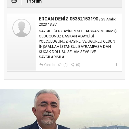
1 Yorum
ERCAN DENİZ 05352153190
/ 23 Aralık
2023 13:37
SAYGIDEĞER SAYİN RESUL BASKANİM ÇIKMIŞ
OLDUGUNUZ BASKAN ADAYLİGİ
YOLCULUGUNUZ HAYIRLI VE UGURLU OLSUN
İNŞAALLAH İSTANBUL BAYRAMPASA DAN
KUCAK DOLUSU SELAM SEVGİ VE
SAYGILARIMLA
Yanıtla
(0)
(0)