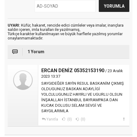
UYARI:
Küfür, hakaret, rencide edici cümleler veya imalar, inançlara
saldırı içeren, imla kuralları ile yazılmamış,
Türkçe karakter kullanılmayan ve büyük harflerle yazılmış yorumlar
onaylanmamaktadır.
1 Yorum
ERCAN DENİZ 05352153190
/ 23 Aralık
2023 13:37
SAYGIDEĞER SAYİN RESUL BASKANİM ÇIKMIŞ
OLDUGUNUZ BASKAN ADAYLİGİ
YOLCULUGUNUZ HAYIRLI VE UGURLU OLSUN
İNŞAALLAH İSTANBUL BAYRAMPASA DAN
KUCAK DOLUSU SELAM SEVGİ VE
SAYGILARIMLA
Yanıtla
(0)
(0)