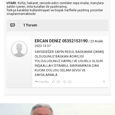
UYARI:
Küfür, hakaret, rencide edici cümleler veya imalar, inançlara
saldırı içeren, imla kuralları ile yazılmamış,
Türkçe karakter kullanılmayan ve büyük harflerle yazılmış yorumlar
onaylanmamaktadır.
1 Yorum
ERCAN DENİZ 05352153190
/ 23 Aralık
2023 13:37
SAYGIDEĞER SAYİN RESUL BASKANİM ÇIKMIŞ
OLDUGUNUZ BASKAN ADAYLİGİ
YOLCULUGUNUZ HAYIRLI VE UGURLU OLSUN
İNŞAALLAH İSTANBUL BAYRAMPASA DAN
KUCAK DOLUSU SELAM SEVGİ VE
SAYGILARIMLA
Yanıtla
(0)
(0)