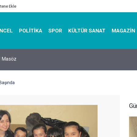
itene Ekle
NCEL
POLITIKA
SPOR
KÜLTÜR SANAT
MAGAZIN
hirbazı ile Estetik, Dayanıklı ve Çevre Dostu Ambalaj
ş Başında
Gü