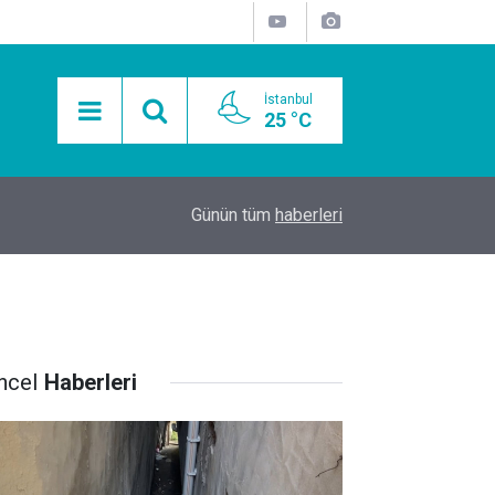
İstanbul
25 °C
15:11
Mobil Araçlarla Hayır Lokması Dağıtımının Avanta
Günün tüm
haberleri
ncel
Haberleri