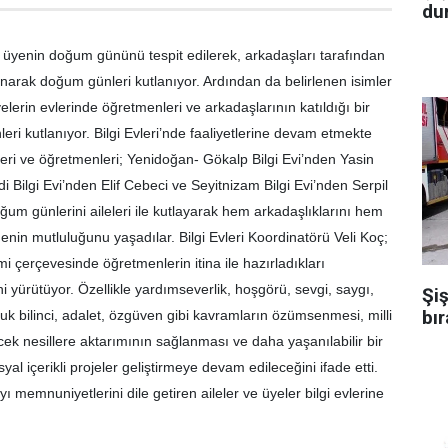
dur
ar üyenin doğum gününü tespit edilerek, arkadaşları tarafından
ranarak doğum günleri kutlanıyor. Ardından da belirlenen isimler
elerin evlerinde öğretmenleri ve arkadaşlarının katıldığı bir
ri kutlanıyor. Bilgi Evleri’nde faaliyetlerine devam etmekte
leri ve öğretmenleri; Yenidoğan- Gökalp Bilgi Evi’nden Yasin
Bilgi Evi’nden Elif Cebeci ve Seyitnizam Bilgi Evi’nden Serpil
oğum günlerini aileleri ile kutlayarak hem arkadaşlıklarını hem
enin mutluluğunu yaşadılar. Bilgi Evleri Koordinatörü Veli Koç;
imi çerçevesinde öğretmenlerin itina ile hazırladıkları
ni yürütüyor. Özellikle yardımseverlik, hoşgörü, sevgi, saygı,
Şiş
bır
uk bilinci, adalet, özgüven gibi kavramların özümsenmesi, milli
ek nesillere aktarımının sağlanması ve daha yaşanılabilir bir
yal içerikli projeler geliştirmeye devam edileceğini ifade etti.
ı memnuniyetlerini dile getiren aileler ve üyeler bilgi evlerine