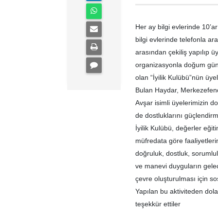
Her ay bilgi evlerinde 10’
bilgi evlerinde telefonla a
arasından çekiliş yapılıp üy
organizasyonla doğum günle
olan “İyilik Kulübü”nün üye
Bulan Haydar, Merkezefendi 
Avşar isimli üyelerimizin d
de dostluklarını güçlendirm
İyilik Kulübü, değerler eğit
müfredata göre faaliyetleri
doğruluk, dostluk, sorumlul
ve manevi duyguların gelec
çevre oluşturulması için sos
Yapılan bu aktiviteden dolay
teşekkür ettiler