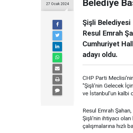
Belediye Ba
27 Ocak 2024
Şişli Belediyesi
Resul Emrah Şa
Cumhuriyet Halk
adayı oldu.
CHP Parti Meclisi'nin
"Şişli'nin Gelecek İçi
ve İstanbul'un kalbi ol
Resul Emrah Şahan, Ş
Şişli'nin ihtiyacı ola
çalışmalarına hızlı b