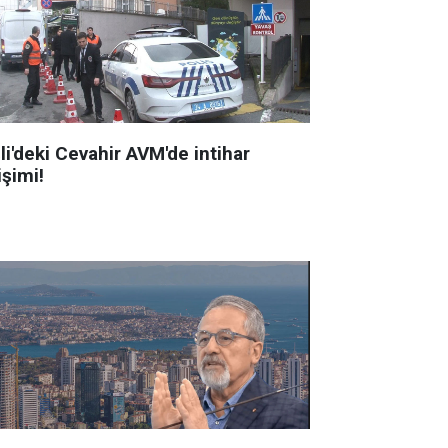
li'deki Cevahir AVM'de intihar
işimi!