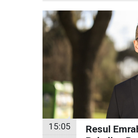
15:05
Resul Emrah