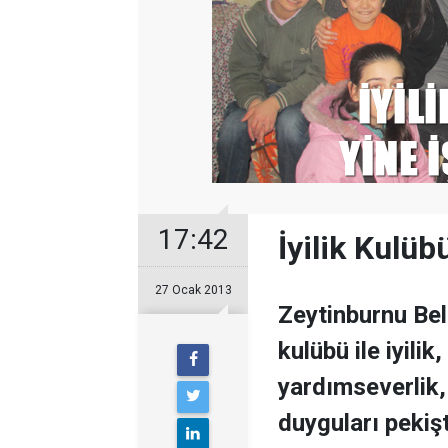
17:42
İyilik Kulüb
27 Ocak 2013
Zeytinburnu Bele
kulübü ile iyilik
yardımseverlik,
duyguları peki