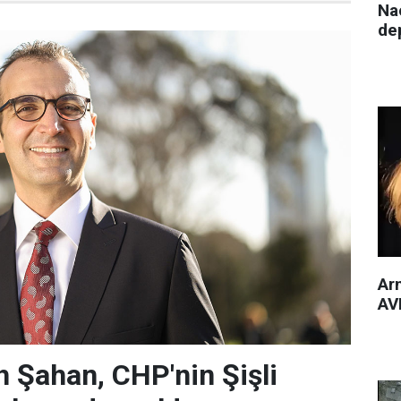
Nac
de
Arm
AVM
 Şahan, CHP'nin Şişli