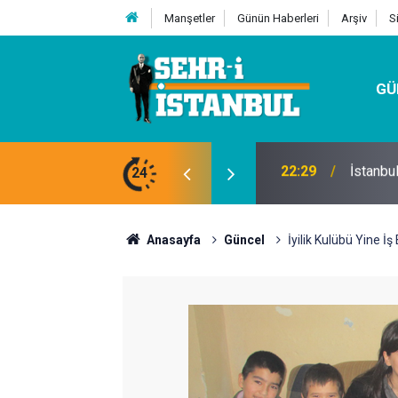
Manşetler
Günün Haberleri
Arşiv
S
GÜ
24
07:32
Kutu Si
Anasayfa
Güncel
İyilik Kulübü Yine İ