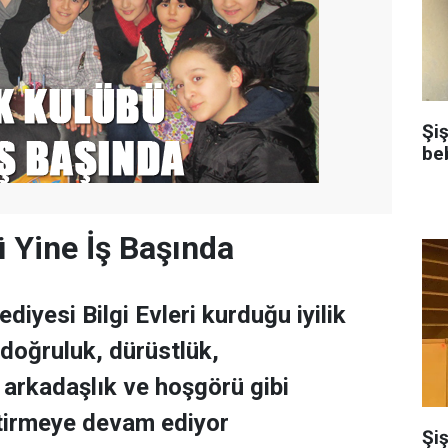
Şi
be
ü Yine İş Başında
diyesi Bilgi Evleri kurduğu iyilik
, doğruluk, dürüstlük,
 arkadaşlık ve hoşgörü gibi
ştirmeye devam ediyor
Şiş