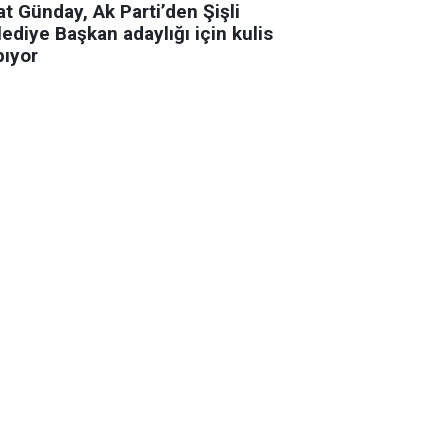
t Günday, Ak Parti’den Şişli
ediye Başkan adaylığı için kulis
pıyor