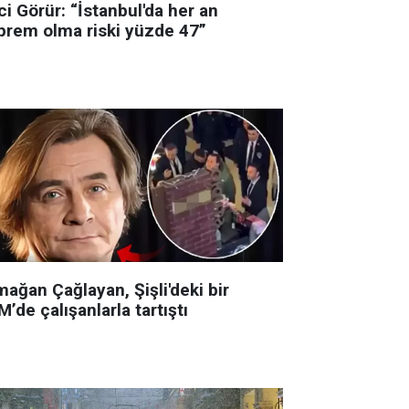
i Görür: “İstanbul'da her an
prem olma riski yüzde 47”
ağan Çağlayan, Şişli'deki bir
’de çalışanlarla tartıştı