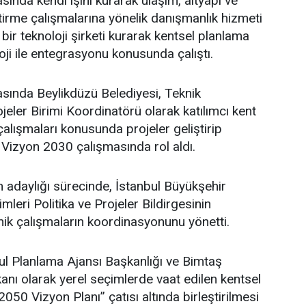
sında kendi işini kurarak ulaşım, altyapı ve
ştirme çalışmalarına yönelik danışmanlık hizmeti
bir teknoloji şirketi kurarak kentsel planlama
oji ile entegrasyonu konusunda çalıştı.
asında Beylikdüzü Belediyesi, Teknik
eler Birimi Koordinatörü olarak katılımcı kent
lışmaları konusunda projeler geliştirip
 Vizyon 2030 çalışmasında rol aldı.
adaylığı sürecinde, İstanbul Büyükşehir
leri Politika ve Projeler Bildirgesinin
ik çalışmaların koordinasyonunu yönetti.
l Planlama Ajansı Başkanlığı ve Bimtaş
nı olarak yerel seçimlerde vaat edilen kentsel
 2050 Vizyon Planı” çatısı altında birleştirilmesi