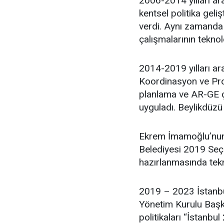
2006-2014 yılları ara
kentsel politika geli
verdi. Aynı zamanda 
çalışmalarının teknol
2014-2019 yılları ar
Koordinasyon ve Proj
planlama ve AR-GE ça
uyguladı. Beylikdüzü
Ekrem İmamoğlu’nun 
Belediyesi 2019 Seçim
hazırlanmasında tekn
2019 – 2023 İstanbu
Yönetim Kurulu Başka
politikaları “İstanbul