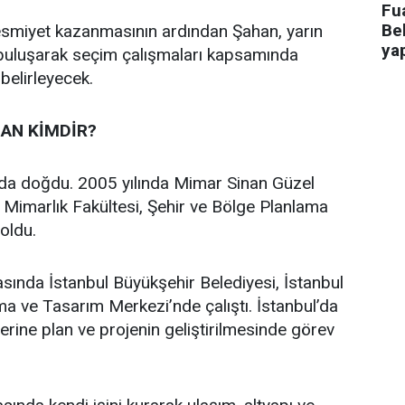
Fua
Bel
 resmiyet kazanmasının ardından Şahan, yarın
ya
 buluşarak seçim çalışmaları kapsamında
 belirleyecek.
AN KİMDİR?
’da doğdu. 2005 yılında Mimar Sinan Güzel
i Mimarlık Fakültesi, Şehir ve Bölge Planlama
oldu.
asında İstanbul Büyükşehir Belediyesi, İstanbul
a ve Tasarım Merkezi’nde çalıştı. İstanbul’da
üzerine plan ve projenin geliştirilmesinde görev