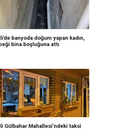
şli'de banyoda doğum yapan kadın,
beği bina boşluğuna attı
li Gülbahar Mahallesi’ndeki taksi