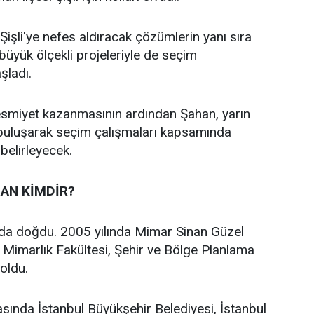
işli'ye nefes aldıracak çözümlerin yanı sıra
n büyük ölçekli projeleriyle de seçim
aşladı.
 resmiyet kazanmasının ardından Şahan, yarın
 buluşarak seçim çalışmaları kapsamında
 belirleyecek.
AN KİMDİR?
’da doğdu. 2005 yılında Mimar Sinan Güzel
i Mimarlık Fakültesi, Şehir ve Bölge Planlama
oldu.
asında İstanbul Büyükşehir Belediyesi, İstanbul