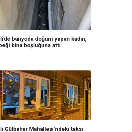
şli'de banyoda doğum yapan kadın,
beği bina boşluğuna attı
li Gülbahar Mahallesi’ndeki taksi