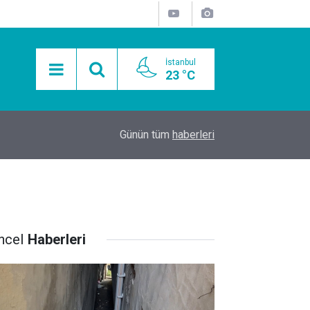
İstanbul
23 °C
15:11
Mobil Araçlarla Hayır Lokması Dağıtımının Avanta
Günün tüm
haberleri
ncel
Haberleri