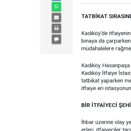
TATBİKAT SIRASIN
Kadıköy’de itfaiyenin
binaya da çarparken 
müdahalelere rağmen
Kadıköy Hasanpaşa 
Kadıköy İtfaiye İstas
tatbikat yaparken merd
itfaiye eri istasyonu
BİR İTFAİYECİ ŞEH
İhbar üzerine olay yer
erleri, itfaiyeciler t