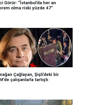
i Görür: “İstanbul'da her an
prem olma riski yüzde 47”
ağan Çağlayan, Şişli'deki bir
’de çalışanlarla tartıştı