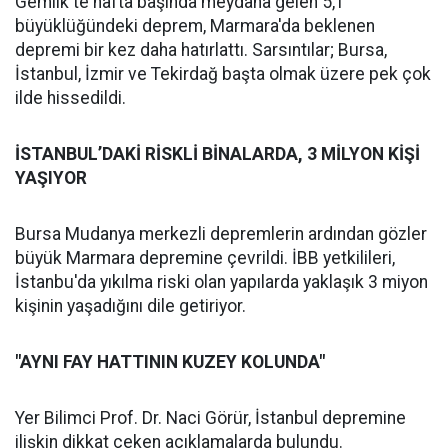
Gemlik'te hafta başında meydana gelen 5,1
büyüklüğündeki deprem, Marmara'da beklenen
depremi bir kez daha hatırlattı. Sarsıntılar; Bursa,
İstanbul, İzmir ve Tekirdağ başta olmak üzere pek çok
ilde hissedildi.
İSTANBUL’DAKİ RİSKLİ BİNALARDA, 3 MİLYON KİŞİ
YAŞIYOR
Bursa Mudanya merkezli depremlerin ardından gözler
büyük Marmara depremine çevrildi. İBB yetkilileri,
İstanbu'da yıkılma riski olan yapılarda yaklaşık 3 miyon
kişinin yaşadığını dile getiriyor.
"AYNI FAY HATTININ KUZEY KOLUNDA"
Yer Bilimci Prof. Dr. Naci Görür, İstanbul depremine
ilişkin dikkat çeken açıklamalarda bulundu.