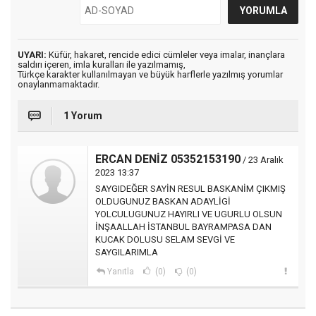
UYARI:
Küfür, hakaret, rencide edici cümleler veya imalar, inançlara
saldırı içeren, imla kuralları ile yazılmamış,
Türkçe karakter kullanılmayan ve büyük harflerle yazılmış yorumlar
onaylanmamaktadır.
1 Yorum
ERCAN DENİZ 05352153190
/ 23 Aralık
2023 13:37
SAYGIDEĞER SAYİN RESUL BASKANİM ÇIKMIŞ
OLDUGUNUZ BASKAN ADAYLİGİ
YOLCULUGUNUZ HAYIRLI VE UGURLU OLSUN
İNŞAALLAH İSTANBUL BAYRAMPASA DAN
KUCAK DOLUSU SELAM SEVGİ VE
SAYGILARIMLA
Yanıtla
(0)
(0)