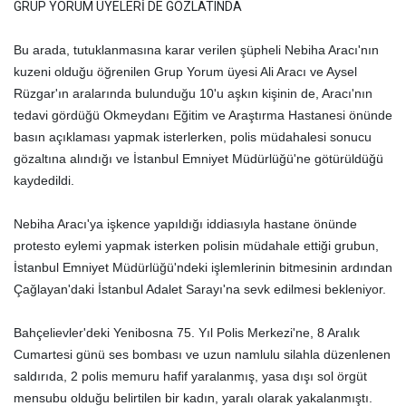
GRUP YORUM ÜYELERİ DE GÖZLATINDA
Bu arada, tutuklanmasına karar verilen şüpheli Nebiha Aracı'nın
kuzeni olduğu öğrenilen Grup Yorum üyesi Ali Aracı ve Aysel
Rüzgar'ın aralarında bulunduğu 10'u aşkın kişinin de, Aracı'nın
tedavi gördüğü Okmeydanı Eğitim ve Araştırma Hastanesi önünde
basın açıklaması yapmak isterlerken, polis müdahalesi sonucu
gözaltına alındığı ve İstanbul Emniyet Müdürlüğü'ne götürüldüğü
kaydedildi.
Nebiha Aracı'ya işkence yapıldığı iddiasıyla hastane önünde
protesto eylemi yapmak isterken polisin müdahale ettiği grubun,
İstanbul Emniyet Müdürlüğü'ndeki işlemlerinin bitmesinin ardından
Çağlayan'daki İstanbul Adalet Sarayı'na sevk edilmesi bekleniyor.
Bahçelievler'deki Yenibosna 75. Yıl Polis Merkezi'ne, 8 Aralık
Cumartesi günü ses bombası ve uzun namlulu silahla düzenlenen
saldırıda, 2 polis memuru hafif yaralanmış, yasa dışı sol örgüt
mensubu olduğu belirtilen bir kadın, yaralı olarak yakalanmıştı.