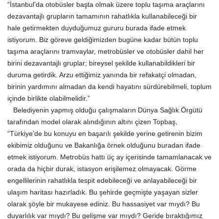
“İstanbul’da otobüsler başta olmak üzere toplu taşıma araçlarını
dezavantajlı grupların tamamının rahatlıkla kullanabileceği bir
hale getirmekten duyduğumuz gururu burada ifade etmek
istiyorum. Biz göreve geldiğimizden bugüne kadar bütün toplu
taşıma araçlarını tramvaylar, metrobüsler ve otobüsler dahil her
birini dezavantajlı gruplar; bireysel şekilde kullanabildikleri bir
duruma getirdik. Arzu ettiğimiz yanında bir refakatçi olmadan,
birinin yardımını almadan da kendi hayatını sürdürebilmeli, toplum
içinde birlikte olabilmelidir.”
Belediyenin yapmış olduğu çalışmaların Dünya Sağlık Örgütü
tarafından model olarak alındığının altını çizen Topbaş,
“Türkiye’de bu konuyu en başarılı şekilde yerine getirenin bizim
ekibimiz olduğunu ve Bakanlığa örnek olduğunu buradan ifade
etmek istiyorum. Metrobüs hattı üç ay içerisinde tamamlanacak ve
orada da hiçbir durak, istasyon erişilemez olmayacak. Görme
engellilerinin rahatlıkla tespit edebileceği ve anlayabileceği bir
ulaşım haritası hazırladık. Bu şehirde geçmişte yaşayan sizler
olarak şöyle bir mukayese ediniz. Bu hassasiyet var mıydı? Bu
duyarlılık var mıydı? Bu gelişme var mıydı? Geride bıraktığımız