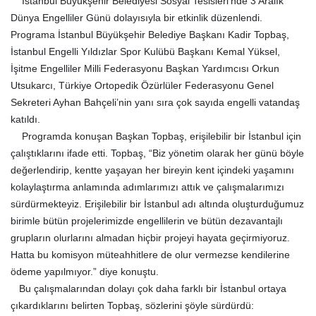
İstanbul Büyükşehir Belediyesi Sosyal Tesisleri’nde 3 Aralık
Dünya Engelliler Günü dolayısıyla bir etkinlik düzenlendi.
Programa İstanbul Büyükşehir Belediye Başkanı Kadir Topbaş,
İstanbul Engelli Yıldızlar Spor Kulübü Başkanı Kemal Yüksel,
İşitme Engelliler Milli Federasyonu Başkan Yardımcısı Orkun
Utsukarcı, Türkiye Ortopedik Özürlüler Federasyonu Genel
Sekreteri Ayhan Bahçeli’nin yanı sıra çok sayıda engelli vatandaş
katıldı.
Programda konuşan Başkan Topbaş, erişilebilir bir İstanbul için
çalıştıklarını ifade etti. Topbaş, “Biz yönetim olarak her günü böyle
değerlendirip, kentte yaşayan her bireyin kent içindeki yaşamını
kolaylaştırma anlamında adımlarımızı attık ve çalışmalarımızı
sürdürmekteyiz. Erişilebilir bir İstanbul adı altında oluşturduğumuz
birimle bütün projelerimizde engellilerin ve bütün dezavantajlı
grupların olurlarını almadan hiçbir projeyi hayata geçirmiyoruz.
Hatta bu komisyon müteahhitlere de olur vermezse kendilerine
ödeme yapılmıyor.” diye konuştu.
Bu çalışmalarından dolayı çok daha farklı bir İstanbul ortaya
çıkardıklarını belirten Topbaş, sözlerini şöyle sürdürdü: