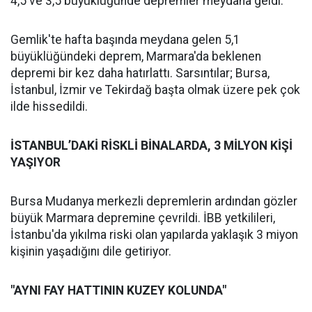
4,5 ve 3,5 büyüklüğünde depremler meydana geldi.
Gemlik'te hafta başında meydana gelen 5,1
büyüklüğündeki deprem, Marmara'da beklenen
depremi bir kez daha hatırlattı. Sarsıntılar; Bursa,
İstanbul, İzmir ve Tekirdağ başta olmak üzere pek çok
ilde hissedildi.
İSTANBUL’DAKİ RİSKLİ BİNALARDA, 3 MİLYON KİŞİ
YAŞIYOR
Bursa Mudanya merkezli depremlerin ardından gözler
büyük Marmara depremine çevrildi. İBB yetkilileri,
İstanbu'da yıkılma riski olan yapılarda yaklaşık 3 miyon
kişinin yaşadığını dile getiriyor.
"AYNI FAY HATTININ KUZEY KOLUNDA"