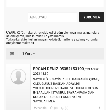
UYARI:
Küfür, hakaret, rencide edici cümleler veya imalar, inançlara
saldırı içeren, imla kuralları ile yazılmamış,
Türkçe karakter kullanılmayan ve büyük harflerle yazılmış yorumlar
onaylanmamaktadır.
1 Yorum
ERCAN DENİZ 05352153190
/ 23 Aralık
2023 13:37
SAYGIDEĞER SAYİN RESUL BASKANİM ÇIKMIŞ
OLDUGUNUZ BASKAN ADAYLİGİ
YOLCULUGUNUZ HAYIRLI VE UGURLU OLSUN
İNŞAALLAH İSTANBUL BAYRAMPASA DAN
KUCAK DOLUSU SELAM SEVGİ VE
SAYGILARIMLA
Yanıtla
(0)
(0)