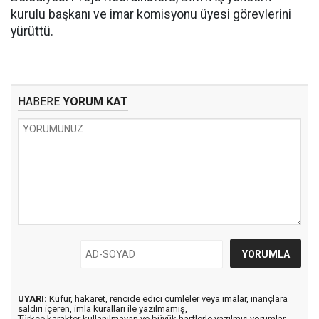
kurulu başkanı ve imar komisyonu üyesi görevlerini
yürüttü.
HABERE
YORUM KAT
UYARI:
Küfür, hakaret, rencide edici cümleler veya imalar, inançlara
saldırı içeren, imla kuralları ile yazılmamış,
Türkçe karakter kullanılmayan ve büyük harflerle yazılmış yorumlar