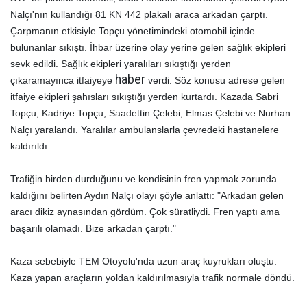
Nalçı'nın kullandığı 81 KN 442 plakalı araca arkadan çarptı.
Çarpmanın etkisiyle Topçu yönetimindeki otomobil içinde
bulunanlar sıkıştı. İhbar üzerine olay yerine gelen sağlık ekipleri
sevk edildi. Sağlık ekipleri yaralıları sıkıştığı yerden
haber
çıkaramayınca itfaiyeye
verdi. Söz konusu adrese gelen
itfaiye ekipleri şahısları sıkıştığı yerden kurtardı. Kazada Sabri
Topçu, Kadriye Topçu, Saadettin Çelebi, Elmas Çelebi ve Nurhan
Nalçı yaralandı. Yaralılar ambulanslarla çevredeki hastanelere
kaldırıldı.
Trafiğin birden durduğunu ve kendisinin fren yapmak zorunda
kaldığını belirten Aydın Nalçı olayı şöyle anlattı: "Arkadan gelen
aracı dikiz aynasından gördüm. Çok süratliydi. Fren yaptı ama
başarılı olamadı. Bize arkadan çarptı."
Kaza sebebiyle TEM Otoyolu'nda uzun araç kuyrukları oluştu.
Kaza yapan araçların yoldan kaldırılmasıyla trafik normale döndü.