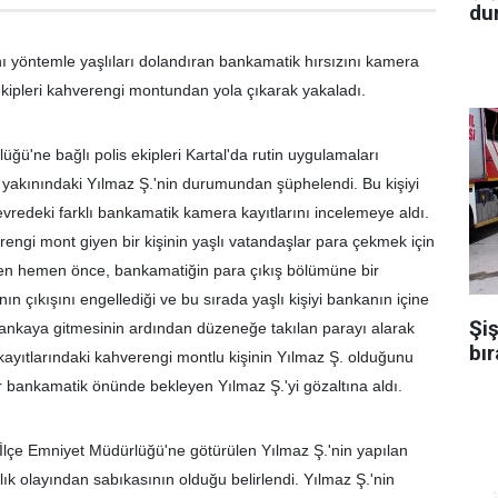
dur
ı yöntemle yaşlıları dolandıran bankamatik hırsızını kamera
 ekipleri kahverengi montundan yola çıkarak yakaladı.
ğü'ne bağlı polis ekipleri Kartal'da rutin uygulamaları
 yakınındaki Yılmaz Ş.'nin durumundan şüphelendi. Bu kişiyi
evredeki farklı bankamatik kamera kayıtlarını incelemeye aldı.
engi mont giyen bir kişinin yaşlı vatandaşlar para çekmek için
en hemen önce, bankamatiğin para çıkış bölümüne bir
ın çıkışını engellediği ve bu sırada yaşlı kişiyi bankanın içine
Şiş
n bankaya gitmesinin ardından düzeneğe takılan parayı alarak
bır
kayıtlarındaki kahverengi montlu kişinin Yılmaz Ş. olduğunu
bir bankamatik önünde bekleyen Yılmaz Ş.'yi gözaltına aldı.
İlçe Emniyet Müdürlüğü'ne götürülen Yılmaz Ş.'nin yapılan
lık olayından sabıkasının olduğu belirlendi. Yılmaz Ş.'nin