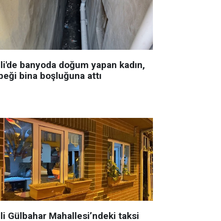
şli'de banyoda doğum yapan kadın,
beği bina boşluğuna attı
li Gülbahar Mahallesi’ndeki taksi