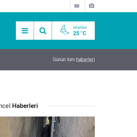
İstanbul
25 °C
15:11
Mobil Araçlarla Hayır Lokması Dağıtımının Avanta
Günün tüm
haberleri
ncel
Haberleri