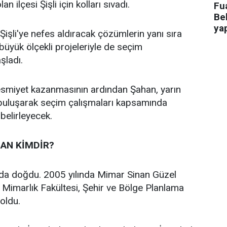
an ilçesi Şişli için kolları sıvadı.
Fua
Bel
ya
işli'ye nefes aldıracak çözümlerin yanı sıra
n büyük ölçekli projeleriyle de seçim
aşladı.
 resmiyet kazanmasının ardından Şahan, yarın
 buluşarak seçim çalışmaları kapsamında
 belirleyecek.
AN KİMDİR?
’da doğdu. 2005 yılında Mimar Sinan Güzel
i Mimarlık Fakültesi, Şehir ve Bölge Planlama
oldu.