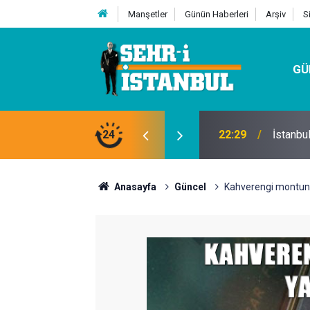
Manşetler
Günün Haberleri
Arşiv
S
GÜ
24
07:32
Kutu Si
Anasayfa
Güncel
Kahverengi montun