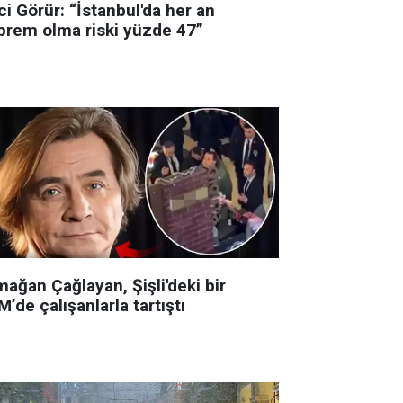
i Görür: “İstanbul'da her an
prem olma riski yüzde 47”
ağan Çağlayan, Şişli'deki bir
’de çalışanlarla tartıştı