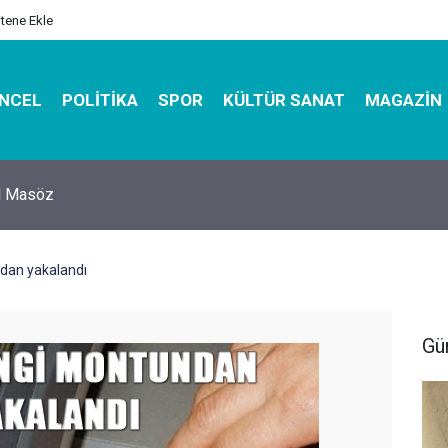
itene Ekle
NCEL
POLITIKA
SPOR
KÜLTÜR SANAT
MAGAZIN
hirbazı ile Estetik, Dayanıklı ve Çevre Dostu Ambalaj
dan yakalandı
Gü