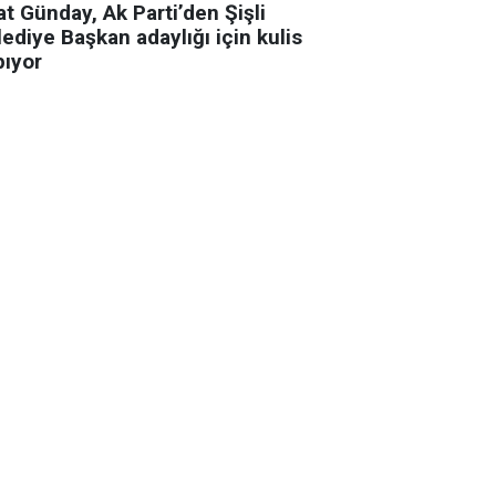
t Günday, Ak Parti’den Şişli
ediye Başkan adaylığı için kulis
pıyor