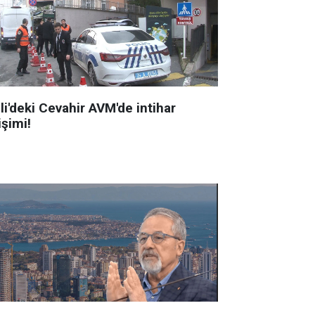
li'deki Cevahir AVM'de intihar
işimi!