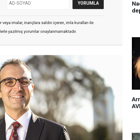
Nac
de
veya imalar, inançlara saldırı içeren, imla kuralları ile
flerle yazılmış yorumlar onaylanmamaktadır.
Arm
AVM