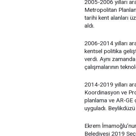
2005-2006 yılları ar
Metropolitan Planlam
tarihi kent alanları 
aldı.
2006-2014 yılları ara
kentsel politika geli
verdi. Aynı zamanda 
çalışmalarının teknol
2014-2019 yılları ar
Koordinasyon ve Proj
planlama ve AR-GE ça
uyguladı. Beylikdüzü
Ekrem İmamoğlu’nun 
Belediyesi 2019 Seçim