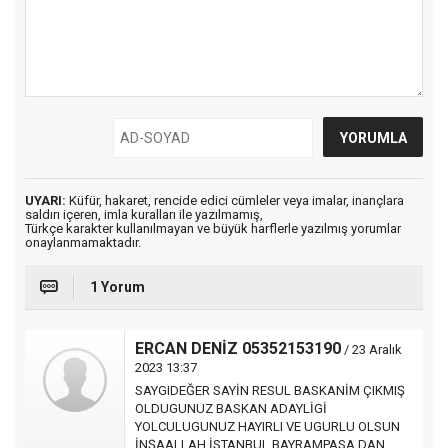
UYARI:
Küfür, hakaret, rencide edici cümleler veya imalar, inançlara
saldırı içeren, imla kuralları ile yazılmamış,
Türkçe karakter kullanılmayan ve büyük harflerle yazılmış yorumlar
onaylanmamaktadır.
1 Yorum
ERCAN DENİZ 05352153190
/ 23 Aralık
2023 13:37
SAYGIDEĞER SAYİN RESUL BASKANİM ÇIKMIŞ
OLDUGUNUZ BASKAN ADAYLİGİ
YOLCULUGUNUZ HAYIRLI VE UGURLU OLSUN
İNŞAALLAH İSTANBUL BAYRAMPASA DAN