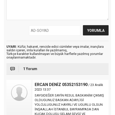
UYARI:
Küfür, hakaret, rencide edici cümleler veya imalar, inançlara
saldırı içeren, imla kuralları ile yazılmamış,
Türkçe karakter kullanılmayan ve büyük harflerle yazılmış yorumlar
onaylanmamaktadır.
1 Yorum
ERCAN DENİZ 05352153190
/ 23 Aralık
2023 13:37
SAYGIDEĞER SAYİN RESUL BASKANİM ÇIKMIŞ
OLDUGUNUZ BASKAN ADAYLİGİ
YOLCULUGUNUZ HAYIRLI VE UGURLU OLSUN
İNŞAALLAH İSTANBUL BAYRAMPASA DAN
KUCAK DOLUSU SELAM SEVGİ VE