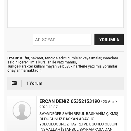
UYARI:
Küfür, hakaret, rencide edici cümleler veya imalar, inançlara
saldırı içeren, imla kuralları ile yazılmamış,
Türkçe karakter kullanılmayan ve büyük harflerle yazılmış yorumlar
onaylanmamaktadır.
1 Yorum
ERCAN DENİZ 05352153190
/ 23 Aralık
2023 13:37
SAYGIDEĞER SAYİN RESUL BASKANİM ÇIKMIŞ
OLDUGUNUZ BASKAN ADAYLİGİ
YOLCULUGUNUZ HAYIRLI VE UGURLU OLSUN
İNŞAALLAH İSTANBUL BAYRAMPASA DAN