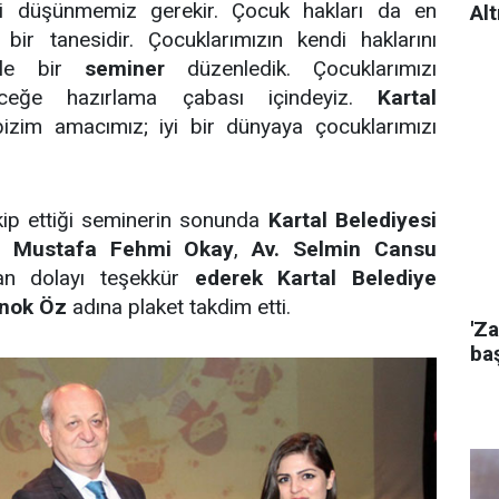
izi düşünmemiz gerekir. Çocuk hakları da en
Alt
bir tanesidir. Çocuklarımızın kendi haklarını
öyle bir
seminer
düzenledik. Çocuklarımızı
leceğe hazırlama çabası içindeyiz.
Kartal
izim amacımız; iyi bir dünyaya çocuklarımızı
akip ettiği seminerin sonunda
Kartal Belediyesi
ı Mustafa Fehmi Okay
,
Av. Selmin Cansu
ndan dolayı teşekkür
ederek Kartal Belediye
ınok Öz
adına plaket takdim etti.
'Za
baş