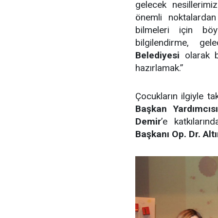
gelecek nesillerim
önemli noktalardan 
bilmeleri için b
bilgilendirme, ge
Belediyesi
olarak b
hazırlamak.”
Çocukların ilgiyle t
Başkan Yardımcıs
Demir
’e katkıları
Başkanı Op. Dr. Alt