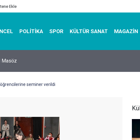
itene Ekle
NCEL
POLITIKA
SPOR
KÜLTÜR SANAT
MAGAZIN
hirbazı ile Estetik, Dayanıklı ve Çevre Dostu Ambalaj
 öğrencilerine seminer verildi
Kü