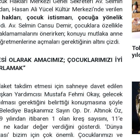
uk Hakları Merkezi Genel Sekreteri Av. Selmin
dan, Hasan Ali Yücel Kültür Merkezi’nde verilen
hakları
,
çocuk istismarı
,
çocuğa yönelik
ndi. Av. Selmin Cansu Demir, çocuklara özellikle
 saklamamalarını önerirken; konuyu mutlaka anne
retmenlerine açmaları gerektiğinin altını çizdi.
To
yıl
Sİ OLARAK AMACIMIZ; ÇOCUKLARIMIZI İYİ
IRLAMAK”
aket takdim etmesi için sahneye davet edilen
aşkan Yardımcısı Mustafa Fehmi Okay, gelecek
pılması gerektiğini belirttiği konuşmasına şöyle
 Belediye Başkanımız Sayın Op. Dr. Altınok Öz,
 yılından itibaren 1 olan kreş sayısını, 11’e
a ne kadar değer verdiğini gösterdi. ‘Dünya
ası’ bizim için çok önemli. Çocuklarımızı ve