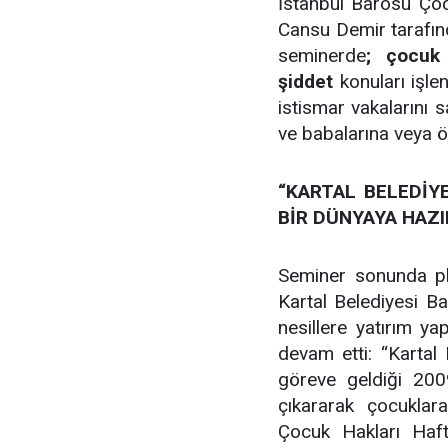
İstanbul Barosu Çoc
Cansu Demir tarafın
seminerde
; çocuk 
şiddet
konuları işle
istismar vakalarını
ve babalarına veya öğ
“KARTAL BELEDİYE
BİR DÜNYAYA HAZ
Seminer sonunda pl
Kartal Belediyesi B
nesillere yatırım ya
devam etti: “Kartal
göreve geldiği 2009
çıkararak çocuklar
Çocuk Hakları Haft