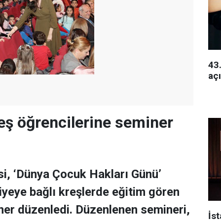
43.
açı
reş öğrencilerine seminer
si, ‘Dünya Çocuk Hakları Günü’
iyeye bağlı kreşlerde eğitim gören
er düzenledi. Düzenlenen semineri,
İs