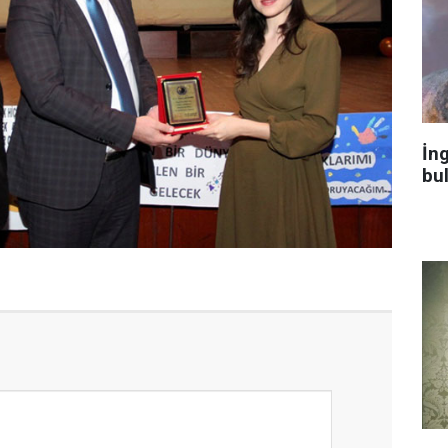
İng
bu