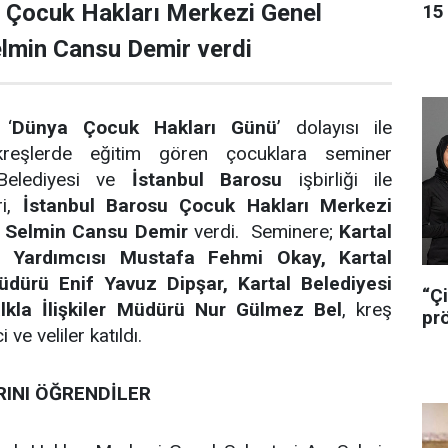
u Çocuk Hakları Merkezi Genel
15 
elmin Cansu Demir verdi
 ‘
Dünya Çocuk Hakları Günü
’ dolayısı ile
kreşlerde eğitim gören çocuklara seminer
 Belediyesi ve
İstanbul Barosu
işbirliği ile
ri,
İstanbul Barosu Çocuk Hakları Merkezi
. Selmin Cansu Demir
verdi. Seminere;
Kartal
n Yardımcısı Mustafa Fehmi Okay, Kartal
üdürü Enif Yavuz Dipşar, Kartal Belediyesi
“Çi
lkla İlişkiler Müdürü Nur Gülmez Bel
, kreş
pr
ve veliler katıldı.
INI ÖĞRENDİLER