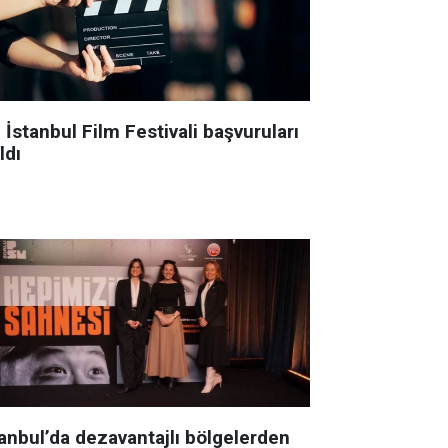
 İstanbul Film Festivali başvuruları
ldı
tanbul’da dezavantajlı bölgelerden