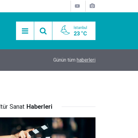
İstanbul
23 °C
15:11
Mobil Araçlarla Hayır Lokması Dağıtımının Avanta
Günün tüm
haberleri
ltür Sanat
Haberleri