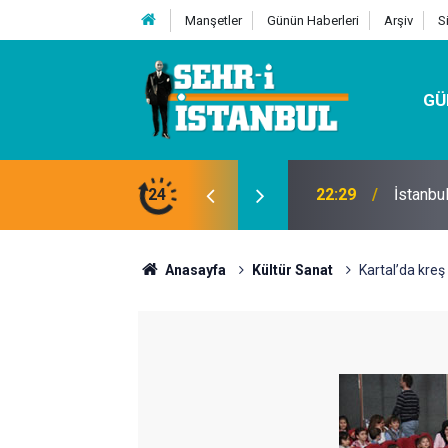
Manşetler
Günün Haberleri
Arşiv
S
GÜ
24
07:32
Kutu Si
Anasayfa
Kültür Sanat
Kartal’da kreş