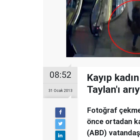
08:52
Kayıp kadın 
Taylan'ı arı
31 Ocak 2013
Fotoğraf çekmek
önce ortadan ka
(ABD) vatandaşı