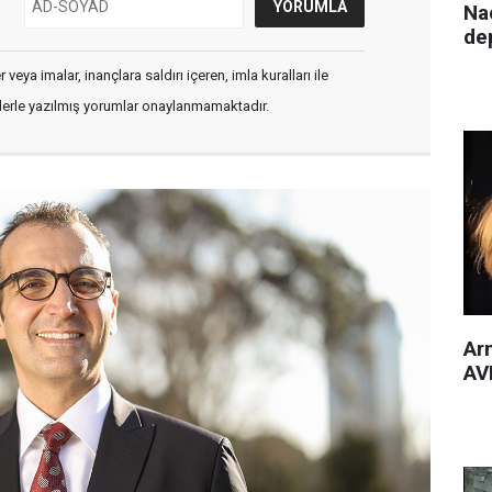
Nac
de
veya imalar, inançlara saldırı içeren, imla kuralları ile
flerle yazılmış yorumlar onaylanmamaktadır.
Arm
AVM