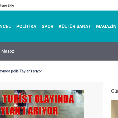
itene Ekle
NCEL
POLITIKA
SPOR
KÜLTÜR SANAT
MAGAZIN
hirbazı ile Estetik, Dayanıklı ve Çevre Dostu Ambalaj
ayında polis Taylan'ı arıyor
Gü