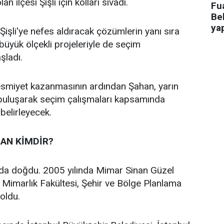
an ilçesi Şişli için kolları sıvadı.
Fua
Bel
ya
işli'ye nefes aldıracak çözümlerin yanı sıra
n büyük ölçekli projeleriyle de seçim
aşladı.
 resmiyet kazanmasının ardından Şahan, yarın
 buluşarak seçim çalışmaları kapsamında
 belirleyecek.
AN KİMDİR?
’da doğdu. 2005 yılında Mimar Sinan Güzel
i Mimarlık Fakültesi, Şehir ve Bölge Planlama
oldu.