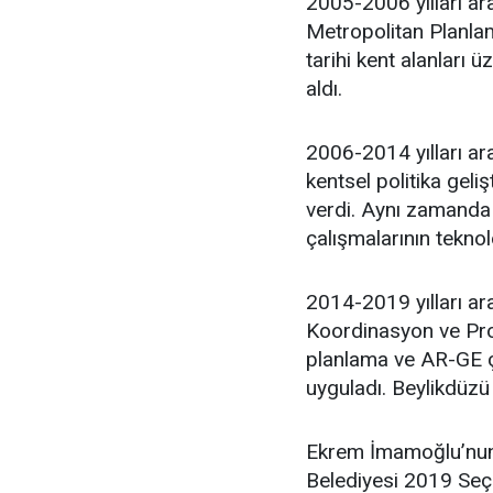
2005-2006 yılları ar
Metropolitan Planlam
tarihi kent alanları 
aldı.
2006-2014 yılları ara
kentsel politika geli
verdi. Aynı zamanda 
çalışmalarının teknol
2014-2019 yılları ar
Koordinasyon ve Proj
planlama ve AR-GE ça
uyguladı. Beylikdüzü
Ekrem İmamoğlu’nun 
Belediyesi 2019 Seçim