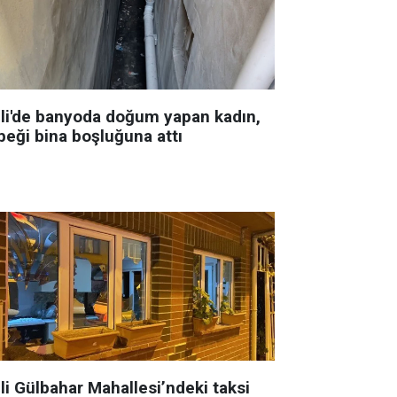
şli'de banyoda doğum yapan kadın,
beği bina boşluğuna attı
li Gülbahar Mahallesi’ndeki taksi