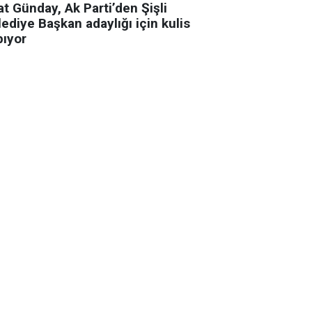
t Günday, Ak Parti’den Şişli
ediye Başkan adaylığı için kulis
pıyor