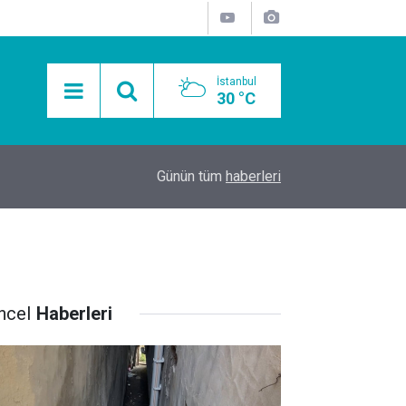
İstanbul
30 °C
15:11
Mobil Araçlarla Hayır Lokması Dağıtımının Avanta
Günün tüm
haberleri
ncel
Haberleri