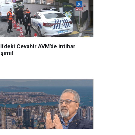
li'deki Cevahir AVM'de intihar
işimi!