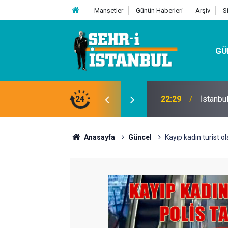
Manşetler
Günün Haberleri
Arşiv
S
GÜ
24
07:32
Kutu Si
Anasayfa
Güncel
Kayıp kadın turist ol