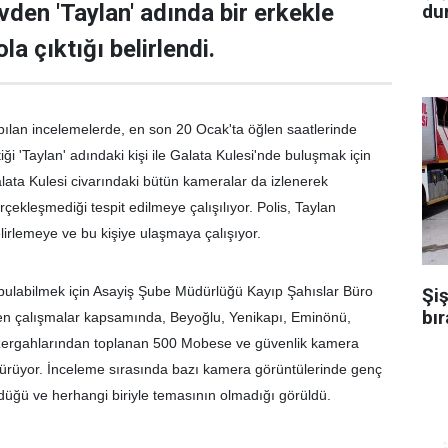
vden 'Taylan' adında bir erkekle
dur
la çıktığı belirlendi.
ılan incelemelerde, en son 20 Ocak'ta öğlen saatlerinde
ği 'Taylan' adındaki kişi ile Galata Kulesi'nde buluşmak için
 Galata Kulesi civarındaki bütün kameralar da izlenerek
ekleşmediği tespit edilmeye çalışılıyor. Polis, Taylan
elirlemeye ve bu kişiye ulaşmaya çalışıyor.
 bulabilmek için Asayiş Şube Müdürlüğü Kayıp Şahıslar Büro
Şiş
bır
ülen çalışmalar kapsamında, Beyoğlu, Yenikapı, Eminönü,
zergahlarından toplanan 500 Mobese ve güvenlik kamera
sürüyor. İnceleme sırasında bazı kamera görüntülerinde genç
düğü ve herhangi biriyle temasının olmadığı görüldü.