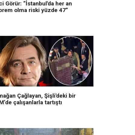
i Görür: “İstanbul'da her an
prem olma riski yüzde 47”
ağan Çağlayan, Şişli'deki bir
’de çalışanlarla tartıştı