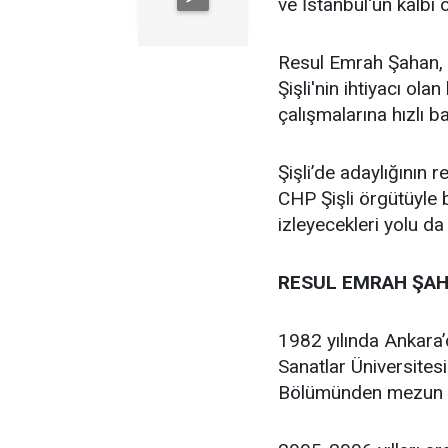
ve İstanbul'un kalbi ol
Resul Emrah Şahan, Ş
Şişli'nin ihtiyacı ola
çalışmalarına hızlı b
Şişli’de adaylığının
CHP Şişli örgütüyle
izleyecekleri yolu da
RESUL EMRAH ŞAH
1982 yılında Ankara
Sanatlar Üniversites
Bölümünden mezun 