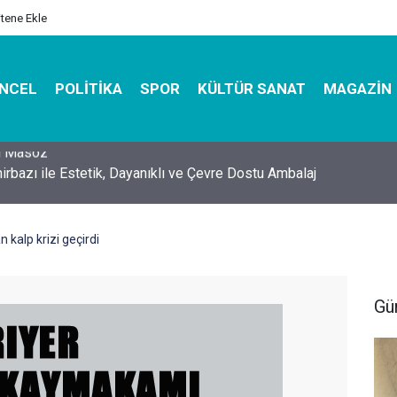
itene Ekle
NCEL
POLITIKA
SPOR
KÜLTÜR SANAT
MAGAZIN
hirbazı ile Estetik, Dayanıklı ve Çevre Dostu Ambalaj
alp krizi geçirdi
Gü