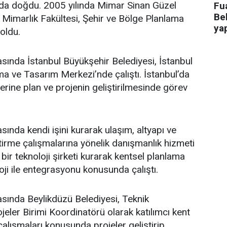
’da doğdu. 2005 yılında Mimar Sinan Güzel
Fua
Bel
i Mimarlık Fakültesi, Şehir ve Bölge Planlama
ya
oldu.
asında İstanbul Büyükşehir Belediyesi, İstanbul
a ve Tasarım Merkezi’nde çalıştı. İstanbul’da
üzerine plan ve projenin geliştirilmesinde görev
sında kendi işini kurarak ulaşım, altyapı ve
ştirme çalışmalarına yönelik danışmanlık hizmeti
bir teknoloji şirketi kurarak kentsel planlama
oji ile entegrasyonu konusunda çalıştı.
asında Beylikdüzü Belediyesi, Teknik
eler Birimi Koordinatörü olarak katılımcı kent
lışmaları konusunda projeler geliştirip