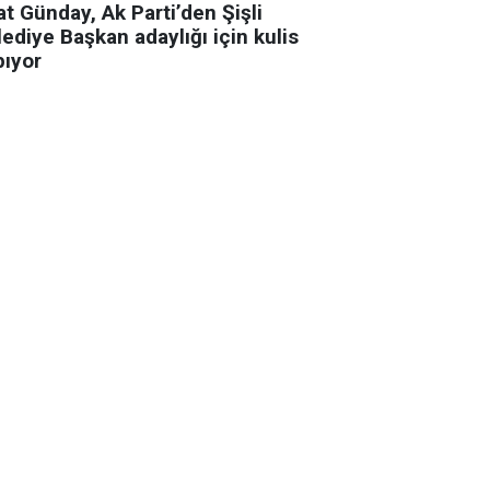
t Günday, Ak Parti’den Şişli
ediye Başkan adaylığı için kulis
pıyor