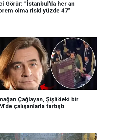
i Görür: “İstanbul'da her an
prem olma riski yüzde 47”
ağan Çağlayan, Şişli'deki bir
’de çalışanlarla tartıştı