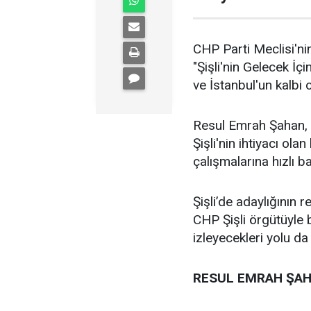
CHP Parti Meclisi'nin
"Şişli'nin Gelecek İçi
ve İstanbul'un kalbi ol
Resul Emrah Şahan, Ş
Şişli'nin ihtiyacı ola
çalışmalarına hızlı b
Şişli’de adaylığının
CHP Şişli örgütüyle
izleyecekleri yolu da
RESUL EMRAH ŞAH