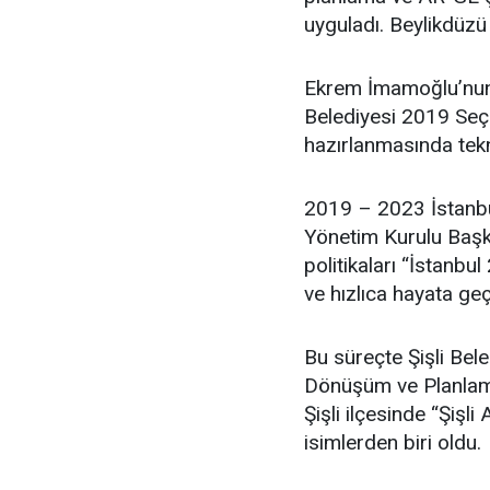
uyguladı. Beylikdüzü
Ekrem İmamoğlu’nun 
Belediyesi 2019 Seçim
hazırlanmasında tekn
2019 – 2023 İstanbu
Yönetim Kurulu Başka
politikaları “İstanbul
ve hızlıca hayata geç
Bu süreçte Şişli Bel
Dönüşüm ve Planlama
Şişli ilçesinde “Şişl
isimlerden biri oldu.