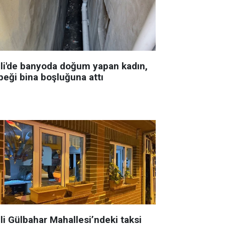
şli'de banyoda doğum yapan kadın,
beği bina boşluğuna attı
li Gülbahar Mahallesi’ndeki taksi