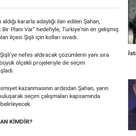
 aldığı kararla adaylığı ilan edilen Şahan,
n Bir Planı Var" hedefiyle, Türkiye'nin en gelişmiş
an ilçesi Şişli için kolları sıvadı.
İst
işli'ye nefes aldıracak çözümlerin yanı sıra
n büyük ölçekli projeleriyle de seçim
aşladı.
 resmiyet kazanmasının ardından Şahan, yarın
 buluşarak seçim çalışmaları kapsamında
 belirleyecek.
AN KİMDİR?