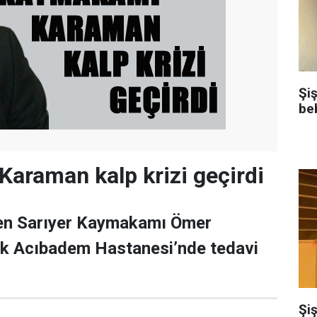
Şi
be
araman kalp krizi geçirdi
iren Sarıyer Kaymakamı Ömer
k Acıbadem Hastanesi’nde tedavi
Şiş