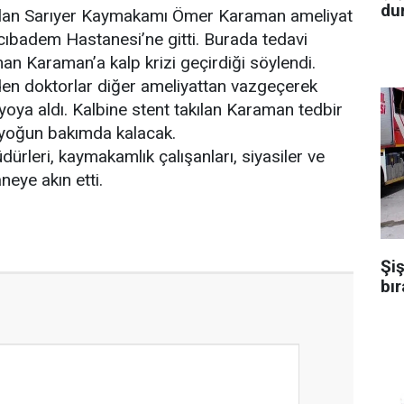
dur
ırılan Sarıyer Kaymakamı Ömer Karaman ameliyat
cıbadem Hastanesi’ne gitti. Burada tedavi
nan Karaman’a kalp krizi geçirdiği söylendi.
n doktorlar diğer ameliyattan vazgeçerek
yoya aldı. Kalbine stent takılan Karaman tedbir
 yoğun bakımda kalacak.
ürleri, kaymakamlık çalışanları, siyasiler ve
neye akın etti.
Şiş
bır