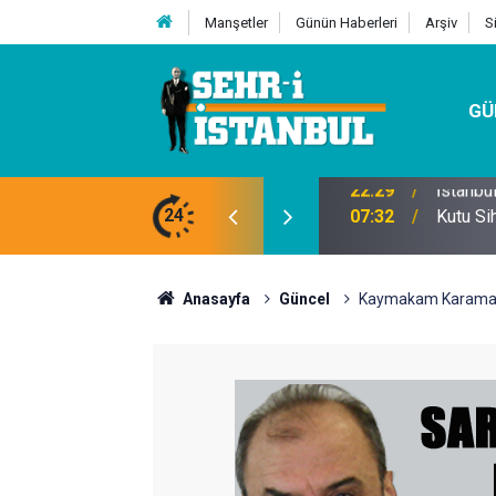
Manşetler
Günün Haberleri
Arşiv
S
GÜ
24
07:32
Kutu Si
Anasayfa
Güncel
Kaymakam Karaman k