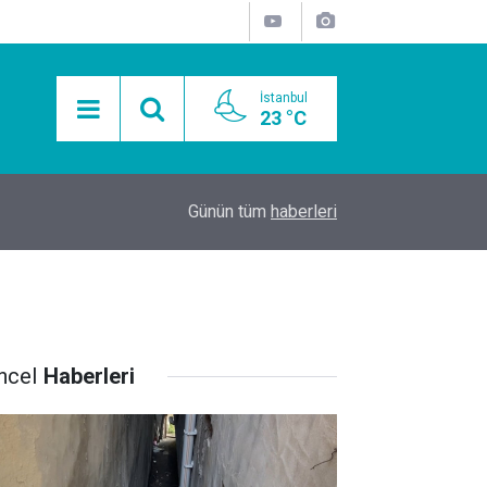
İstanbul
23 °C
15:11
Mobil Araçlarla Hayır Lokması Dağıtımının Avanta
Günün tüm
haberleri
ncel
Haberleri