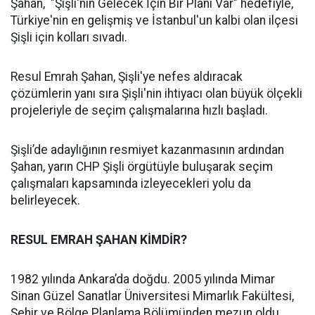
Şahan, "Şişli'nin Gelecek İçin Bir Planı Var" hedefiyle,
Türkiye'nin en gelişmiş ve İstanbul'un kalbi olan ilçesi
Şişli için kolları sıvadı.
Resul Emrah Şahan, Şişli'ye nefes aldıracak
çözümlerin yanı sıra Şişli'nin ihtiyacı olan büyük ölçekli
projeleriyle de seçim çalışmalarına hızlı başladı.
Şişli’de adaylığının resmiyet kazanmasının ardından
Şahan, yarın CHP Şişli örgütüyle buluşarak seçim
çalışmaları kapsamında izleyecekleri yolu da
belirleyecek.
RESUL EMRAH ŞAHAN KİMDİR?
1982 yılında Ankara’da doğdu. 2005 yılında Mimar
Sinan Güzel Sanatlar Üniversitesi Mimarlık Fakültesi,
Şehir ve Bölge Planlama Bölümünden mezun oldu.