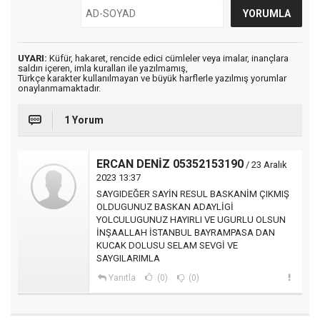
UYARI:
Küfür, hakaret, rencide edici cümleler veya imalar, inançlara
saldırı içeren, imla kuralları ile yazılmamış,
Türkçe karakter kullanılmayan ve büyük harflerle yazılmış yorumlar
onaylanmamaktadır.
1 Yorum
ERCAN DENİZ 05352153190
/ 23 Aralık
2023 13:37
SAYGIDEĞER SAYİN RESUL BASKANİM ÇIKMIŞ
OLDUGUNUZ BASKAN ADAYLİGİ
YOLCULUGUNUZ HAYIRLI VE UGURLU OLSUN
İNŞAALLAH İSTANBUL BAYRAMPASA DAN
KUCAK DOLUSU SELAM SEVGİ VE
SAYGILARIMLA
Yanıtla
(0)
(0)