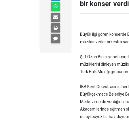
bir konser verdi
Büyük ilgi gören konserde
müzikseverler orkestra sana
Şef Ozan Binici yönetiminde
müziklerini dinleyen müziks
Türk Halk Müziği grubunun Tü
İBB Kent Orkestrasının her b
Büyükçekmece Belediye Ba
Merkezimizde verdiğiniz bu i
Akademilerinde eğitmen ol
dolayı büyük bir haz duydu