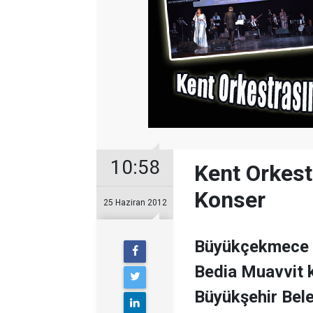
10:58
Kent Orkes
Konser
25 Haziran 2012
Büyükçekmece B
Bedia Muavvit 
Büyükşehir Bel