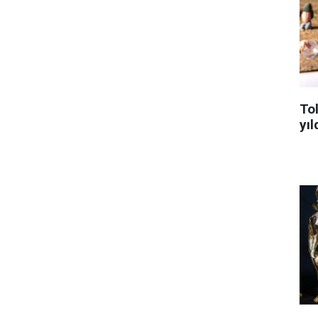
To
yıl