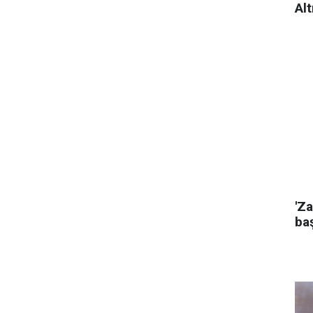
Alt
'Za
baş