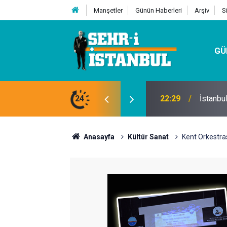
Manşetler
Günün Haberleri
Arşiv
S
GÜ
24
07:32
Kutu Si
Anasayfa
Kültür Sanat
Kent Orkestr