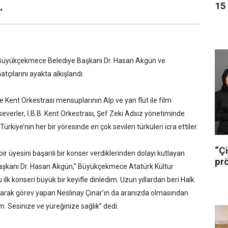
.
15 
 Büyükçekmece Belediye Başkanı Dr. Hasan Akgün ve
tçılarını ayakta alkışlandı.
 Kent Orkestrası mensuplarının Alp ve yan flüt ile film
everler, İ.B.B. Kent Orkestrası, Şef Zeki Adsız yönetiminde
rkiye’nin her bir yöresinde en çok sevilen türküleri icra ettiler.
“Çi
ir üyesini başarılı bir konser verdiklerinden dolayı kutlayan
pr
şkanı Dr. Hasan Akgün,” Büyükçekmece Atatürk Kültür
lk konseri büyük bir keyifle dinledim. Uzun yıllardan beri Halk
arak görev yapan Neslinay Çınar’ın da aranızda olmasından
m. Sesinize ve yüreğinize sağlık” dedi.