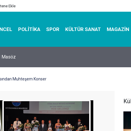
itene Ekle
NCEL
POLITIKA
SPOR
KÜLTÜR SANAT
MAGAZIN
hirbazı ile Estetik, Dayanıklı ve Çevre Dostu Ambalaj
asından Muhteşem Konser
Kü