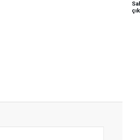
Sa
çık