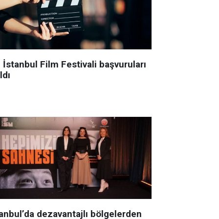
 İstanbul Film Festivali başvuruları
ldı
tanbul’da dezavantajlı bölgelerden