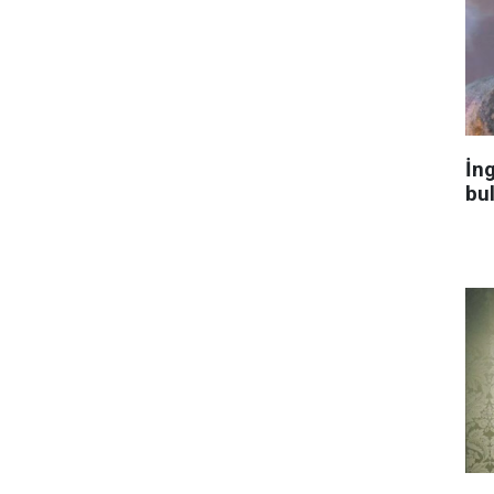
İng
bu