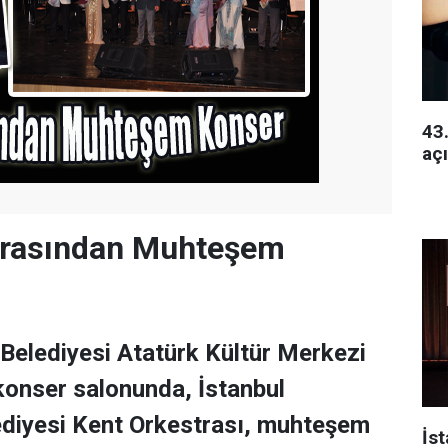
43.
açı
trasından Muhteşem
elediyesi Atatürk Kültür Merkezi
konser salonunda, İstanbul
ediyesi Kent Orkestrası, muhteşem
İs