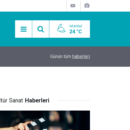
İstanbul
24 °C
15:11
Mobil Araçlarla Hayır Lokması Dağıtımının Avanta
Günün tüm
haberleri
ltür Sanat
Haberleri