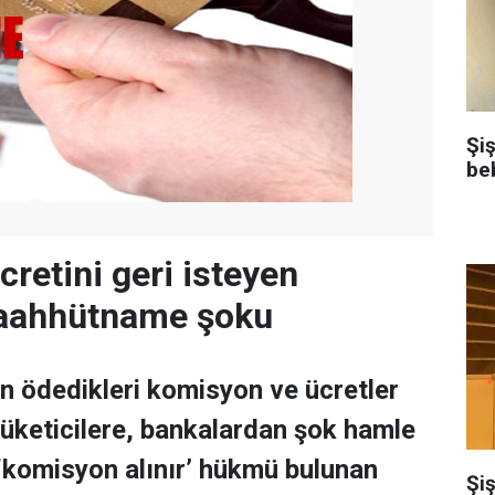
Şi
be
retini geri isteyen
taahhütname şoku
en ödedikleri komisyon ve ücretler
tüketicilere, bankalardan şok hamle
 ‘komisyon alınır’ hükmü bulunan
Şiş