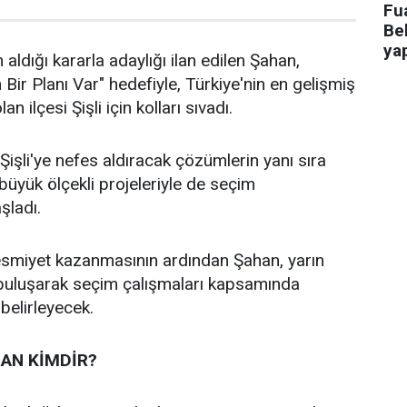
Fua
Bel
ya
 aldığı kararla adaylığı ilan edilen Şahan,
n Bir Planı Var" hedefiyle, Türkiye'nin en gelişmiş
an ilçesi Şişli için kolları sıvadı.
işli'ye nefes aldıracak çözümlerin yanı sıra
n büyük ölçekli projeleriyle de seçim
aşladı.
 resmiyet kazanmasının ardından Şahan, yarın
 buluşarak seçim çalışmaları kapsamında
 belirleyecek.
AN KİMDİR?