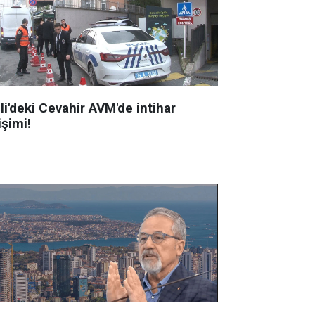
li'deki Cevahir AVM'de intihar
işimi!