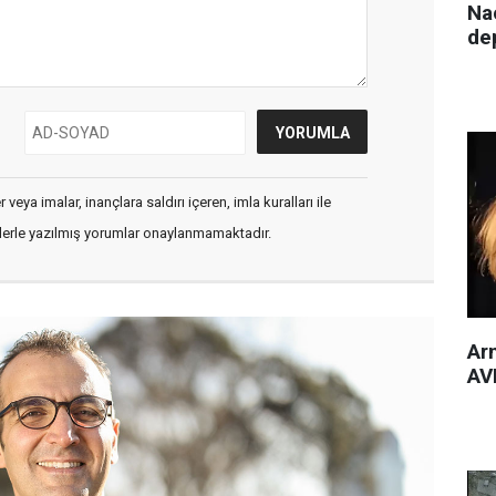
Nac
de
veya imalar, inançlara saldırı içeren, imla kuralları ile
flerle yazılmış yorumlar onaylanmamaktadır.
Arm
AVM