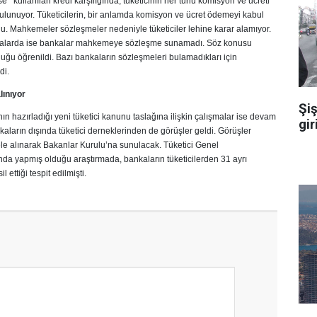
e kullanılan kredi karşılığında, tüketicinin her türlü komisyon ve ücreti
ulunuyor. Tüketicilerin, bir anlamda komisyon ve ücret ödemeyi kabul
oldu. Mahkemeler sözleşmeler nedeniyle tüketiciler lehine karar alamıyor.
valarda ise bankalar mahkemeye sözleşme sunamadı. Söz konusu
duğu öğrenildi. Bazı bankaların sözleşmeleri bulamadıkları için
di.
lınıyor
Şiş
 hazırladığı yeni tüketici kanunu taslağına ilişkin çalışmalar ise devam
gir
ankaların dışında tüketici derneklerinden de görüşler geldi. Görüşler
le alınarak Bakanlar Kurulu’na sunulacak. Tüketici Genel
a yapmış olduğu araştırmada, bankaların tüketicilerden 31 ayrı
 ettiği tespit edilmişti.