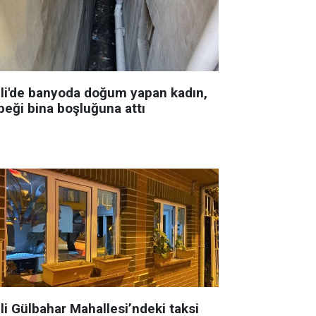
şli'de banyoda doğum yapan kadın,
beği bina boşluğuna attı
li Gülbahar Mahallesi’ndeki taksi