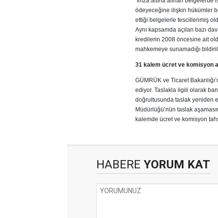
İmza altına alınan belgelerde is
ödeyeceğine ilişkin hükümler b
ettiği belgelerle tescillenmiş 
Aynı kapsamda açılan bazı da
kredilerin 2008 öncesine ait ol
mahkemeye sunamadığı bildiril
31 kalem ücret ve komisyon a
GÜMRÜK ve Ticaret Bakanlığı’nın
ediyor. Taslakla ilgili olarak b
doğrultusunda taslak yeniden e
Müdürlüğü’nün taslak aşamasınd
kalemde ücret ve komisyon tahsil
HABERE
YORUM KAT