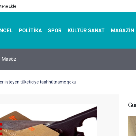
itene Ekle
NCEL
POLITIKA
SPOR
KÜLTÜR SANAT
MAGAZIN
hirbazı ile Estetik, Dayanıklı ve Çevre Dostu Ambalaj
eri isteyen tüketiciye taahhütname şoku
Gü