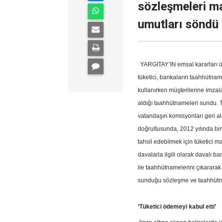
sözleşmeleri m
umutları söndü
YARGITAY’IN emsal kararları ü
tüketici, bankaların taahhütnam
kullanırken müşterilerine imzal
aldığı taahhütnameleri sundu. 
vatandaşın komisyonları geri a
doğrultusunda, 2012 yılında bin
tahsil edebilmek için tüketici
davalarla ilgili olarak davalı 
ile taahhütnamelerini çıkarara
sunduğu sözleşme ve taahhütnam
‘Tüketici ödemeyi kabul etti’