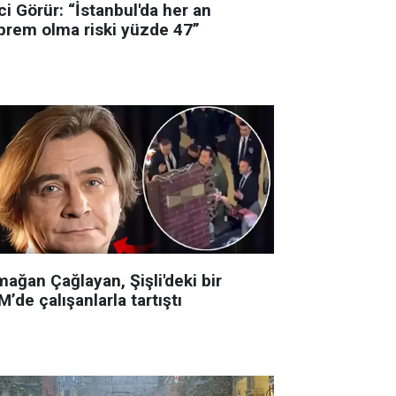
i Görür: “İstanbul'da her an
prem olma riski yüzde 47”
ağan Çağlayan, Şişli'deki bir
’de çalışanlarla tartıştı