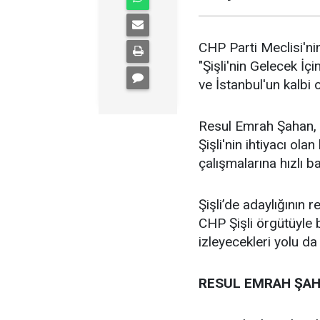
CHP Parti Meclisi'nin
"Şişli'nin Gelecek İçi
ve İstanbul'un kalbi ol
Resul Emrah Şahan, Ş
Şişli'nin ihtiyacı ola
çalışmalarına hızlı b
Şişli’de adaylığının
CHP Şişli örgütüyle
izleyecekleri yolu da
RESUL EMRAH ŞAH