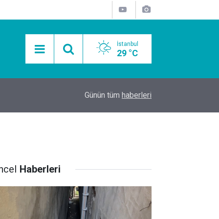
İstanbul
29 °C
15:11
Mobil Araçlarla Hayır Lokması Dağıtımının Avanta
Günün tüm
haberleri
ncel
Haberleri