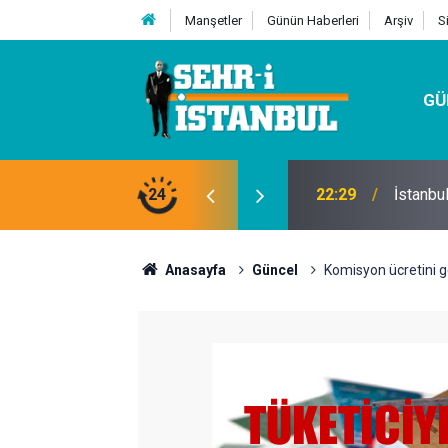
Manşetler
Günün Haberleri
Arşiv
S
GÜ
24
07:32
Kutu Si
Anasayfa
Güncel
Komisyon ücretini g