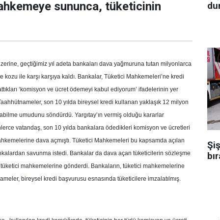
ahkemeye sununca, tüketicinin
dur
zerine, geçtiğimiz yıl adeta bankaları dava yağmuruna tutan milyonlarca
e kozu ile karşı karşıya kaldı. Bankalar, Tüketici Mahkemeleri’ne kredi
attıkları ‘komisyon ve ücret ödemeyi kabul ediyorum’ ifadelerinin yer
Taahhütnameler, son 10 yılda bireysel kredi kullanan yaklaşık 12 milyon
labilme umudunu söndürdü. Yargıtay’ın vermiş olduğu kararlar
lerce vatandaş, son 10 yılda bankalara ödedikleri komisyon ve ücretleri
 mahkemelerine dava açmıştı. Tüketici Mahkemeleri bu kapsamda açılan
Şiş
bankalardan savunma istedi. Bankalar da dava açan tüketicilerin sözleşme
bır
k tüketici mahkemelerine gönderdi. Bankaların, tüketici mahkemelerine
eler, bireysel kredi başvurusu esnasında tüketicilere imzalatılmış.