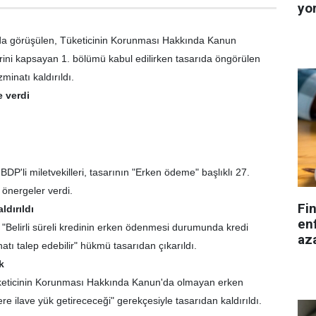
yo
örüşülen, Tüketicinin Korunması Hakkında Kanun
rini kapsayan 1. bölümü kabul edilirken tasarıda öngörülen
inatı kaldırıldı.
e verdi
li miletvekilleri, tasarının "Erken ödeme" başlıklı 27.
 önergeler verdi.
Fi
ldırıldı
enf
Belirli süreli kredinin erken ödenmesi durumunda kredi
aza
tı talep edebilir" hükmü tasarıdan çıkarıldı.
k
icinin Korunması Hakkında Kanun'da olmayan erken
ere ilave yük getirececeği" gerekçesiyle tasarıdan kaldırıldı.