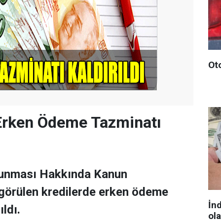
Ot
 Erken Ödeme Tazminatı
runması Hakkında Kanun
ngörülen kredilerde erken ödeme
İn
ıldı.
ol