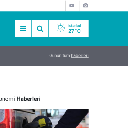
İstanbul
27 °C
15:11
Mobil Araçlarla Hayır Lokması Dağıtımının Avanta
Günün tüm
haberleri
onomi
Haberleri