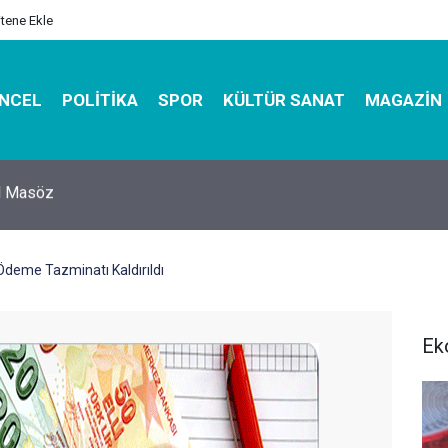
itene Ekle
NCEL
POLITIKA
SPOR
KÜLTÜR SANAT
MAGAZIN
hirbazı ile Estetik, Dayanıklı ve Çevre Dostu Ambalaj
Ödeme Tazminatı Kaldırıldı
Ek