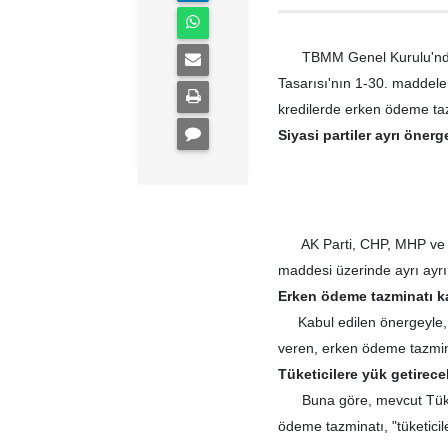
TBMM Genel Kurulu'nda g
Tasarısı'nın 1-30. maddele
kredilerde erken ödeme tazm
Siyasi partiler ayrı önerg
AK Parti, CHP, MHP ve BDP'
maddesi üzerinde ayrı ayrı
Erken ödeme tazminatı ka
Kabul edilen önergeyle, "
veren, erken ödeme tazmina
Tüketicilere yük getirece
Buna göre, mevcut Tüket
ödeme tazminatı, "tüketicil