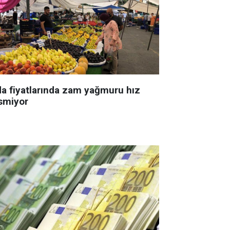
da fiyatlarında zam yağmuru hız
smiyor