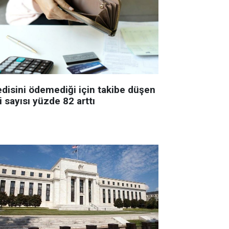
edisini ödemediği için takibe düşen
i sayısı yüzde 82 arttı