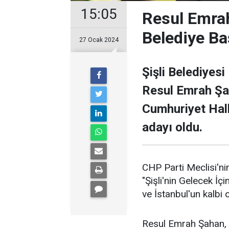
15:05
Resul Emrah
Belediye Ba
27 Ocak 2024
Şişli Belediyesi
Resul Emrah Şa
Cumhuriyet Halk
adayı oldu.
CHP Parti Meclisi'nin
"Şişli'nin Gelecek İçi
ve İstanbul'un kalbi ol
Resul Emrah Şahan, Ş