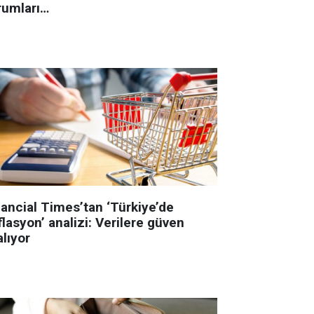
rumları…
nancial Times’tan ‘Türkiye’de
lasyon’ analizi: Verilere güven
lıyor