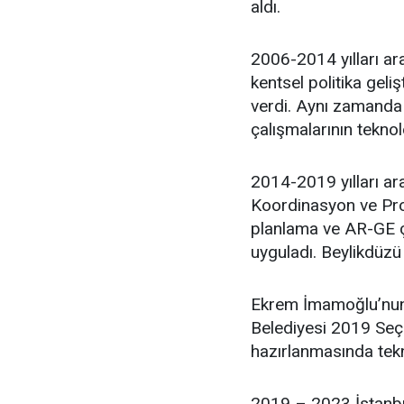
aldı.
2006-2014 yılları ara
kentsel politika geli
verdi. Aynı zamanda 
çalışmalarının teknol
2014-2019 yılları ar
Koordinasyon ve Proj
planlama ve AR-GE ça
uyguladı. Beylikdüzü
Ekrem İmamoğlu’nun 
Belediyesi 2019 Seçim
hazırlanmasında tekn
2019 – 2023 İstanbu