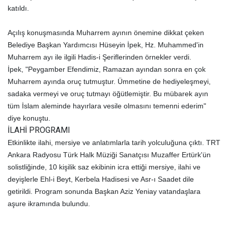
katıldı.
Açılış konuşmasında Muharrem ayının önemine dikkat çeken
Belediye Başkan Yardımcısı Hüseyin İpek, Hz. Muhammed'in
Muharrem ayı ile ilgili Hadis-i Şeriflerinden örnekler verdi.
İpek,
"Peygamber Efendimiz, Ramazan ayından sonra en çok
Muharrem ayında oruç tutmuştur. Ümmetine de hediyeleşmeyi,
sadaka vermeyi ve oruç tutmayı öğütlemiştir. Bu mübarek ayın
tüm İslam aleminde hayırlara vesile olmasını temenni ederim"
diye konuştu.
İLAHİ PROGRAMI
Etkinlikte ilahi, mersiye ve anlatımlarla tarih yolculuğuna çıktı. TRT
Ankara Radyosu Türk Halk Müziği Sanatçısı Muzaffer Ertürk'ün
solistliğinde, 10 kişilik saz ekibinin icra ettiği mersiye, ilahi ve
deyişlerle Ehl-i Beyt, Kerbela Hadisesi ve Asr-ı Saadet dile
getirildi. P
rogram sonunda Başkan Aziz Yeniay vatandaşlara
aşure ikramında bulundu.