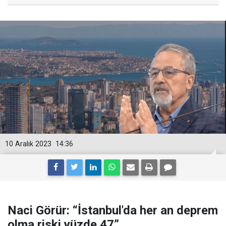
10 Aralık 2023
14:36
Naci Görür: “İstanbul'da her an deprem
olma riski yüzde 47”