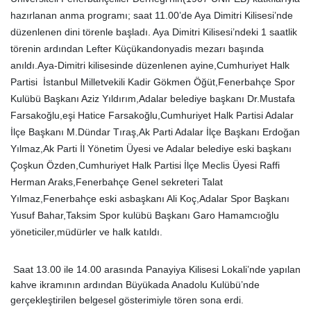
hazırlanan anma programı; saat 11.00’de Aya Dimitri Kilisesi’nde
düzenlenen dini törenle başladı. Aya Dimitri Kilisesi’ndeki 1 saatlik
törenin ardından Lefter Küçükandonyadis mezarı başında
anıldı.Aya-Dimitri kilisesinde düzenlenen ayine,Cumhuriyet Halk
Partisi İstanbul Milletvekili Kadir Gökmen Öğüt,Fenerbahçe Spor
Kulübü Başkanı Aziz Yıldırım,Adalar belediye başkanı Dr.Mustafa
Farsakoğlu,eşi Hatice Farsakoğlu,Cumhuriyet Halk Partisi Adalar
İlçe Başkanı M.Dündar Tıraş,Ak Parti Adalar İlçe Başkanı Erdoğan
Yılmaz,Ak Parti İl Yönetim Üyesi ve Adalar belediye eski başkanı
Çoşkun Özden,Cumhuriyet Halk Partisi İlçe Meclis Üyesi Raffi
Herman Araks,Fenerbahçe Genel sekreteri Talat
Yılmaz,Fenerbahçe eski asbaşkanı Ali Koç,Adalar Spor Başkanı
Yusuf Bahar,Taksim Spor kulübü Başkanı Garo Hamamcıoğlu
yöneticiler,müdürler ve halk katıldı.
Saat 13.00 ile 14.00 arasında Panayiya Kilisesi Lokali’nde yapılan
kahve ikramının ardından Büyükada Anadolu Kulübü’nde
gerçekleştirilen belgesel gösterimiyle tören sona erdi.