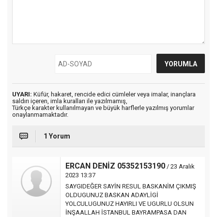
UYARI:
Küfür, hakaret, rencide edici cümleler veya imalar, inançlara
saldırı içeren, imla kuralları ile yazılmamış,
Türkçe karakter kullanılmayan ve büyük harflerle yazılmış yorumlar
onaylanmamaktadır.
1 Yorum
ERCAN DENİZ 05352153190
/ 23 Aralık
2023 13:37
SAYGIDEĞER SAYİN RESUL BASKANİM ÇIKMIŞ
OLDUGUNUZ BASKAN ADAYLİGİ
YOLCULUGUNUZ HAYIRLI VE UGURLU OLSUN
İNŞAALLAH İSTANBUL BAYRAMPASA DAN