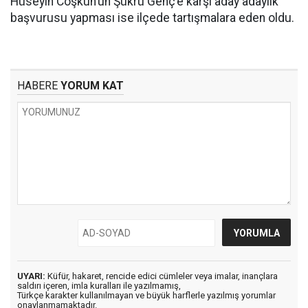
Hüseyin Coşkun’un Şükrü Genç’e karşı aday adaylık
başvurusu yapması ise ilçede tartışmalara eden oldu.
HABERE
YORUM KAT
UYARI:
Küfür, hakaret, rencide edici cümleler veya imalar, inançlara
saldırı içeren, imla kuralları ile yazılmamış,
Türkçe karakter kullanılmayan ve büyük harflerle yazılmış yorumlar
onaylanmamaktadır.