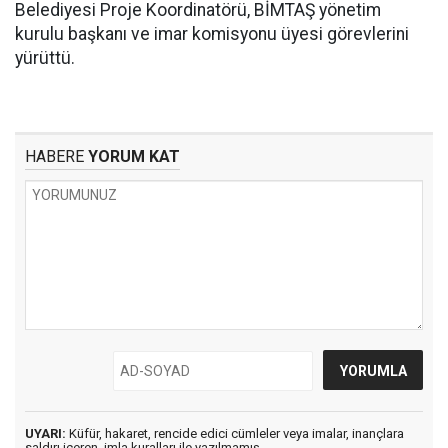
Belediyesi Proje Koordinatörü, BİMTAŞ yönetim
kurulu başkanı ve imar komisyonu üyesi görevlerini
yürüttü.
HABERE
YORUM KAT
UYARI:
Küfür, hakaret, rencide edici cümleler veya imalar, inançlara
saldırı içeren, imla kuralları ile yazılmamış,