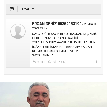
1 Yorum
ERCAN DENİZ 05352153190
/ 23 Aralık
2023 13:37
SAYGIDEĞER SAYİN RESUL BASKANİM ÇIKMIŞ
OLDUGUNUZ BASKAN ADAYLİGİ
YOLCULUGUNUZ HAYIRLI VE UGURLU OLSUN
İNŞAALLAH İSTANBUL BAYRAMPASA DAN
KUCAK DOLUSU SELAM SEVGİ VE
SAYGILARIMLA
Yanıtla
(0)
(0)