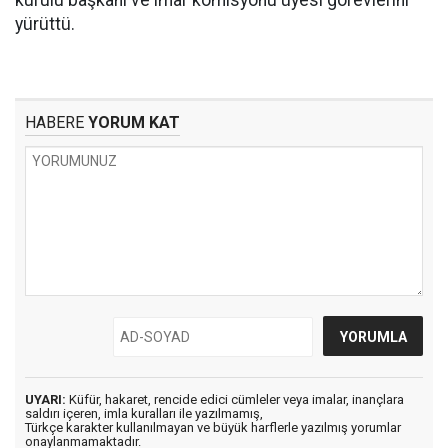
kurulu başkanı ve imar komisyonu üyesi görevlerini
yürüttü.
HABERE
YORUM KAT
UYARI:
Küfür, hakaret, rencide edici cümleler veya imalar, inançlara
saldırı içeren, imla kuralları ile yazılmamış,
Türkçe karakter kullanılmayan ve büyük harflerle yazılmış yorumlar
onaylanmamaktadır.