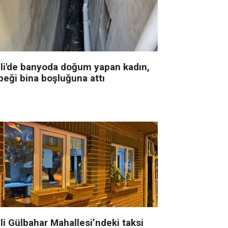
şli'de banyoda doğum yapan kadın,
beği bina boşluğuna attı
li Gülbahar Mahallesi’ndeki taksi