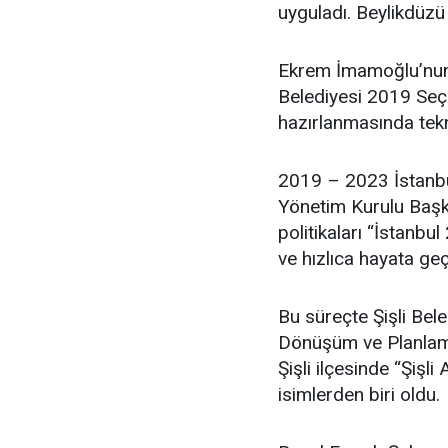
uyguladı. Beylikdüzü
Ekrem İmamoğlu’nun 
Belediyesi 2019 Seçim
hazırlanmasında tekn
2019 – 2023 İstanbu
Yönetim Kurulu Başka
politikaları “İstanbul
ve hızlıca hayata geç
Bu süreçte Şişli Bel
Dönüşüm ve Planlama
Şişli ilçesinde “Şişl
isimlerden biri oldu.