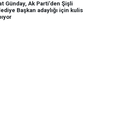
t Günday, Ak Parti’den Şişli
ediye Başkan adaylığı için kulis
pıyor