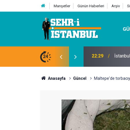
Manşetler
Günün Haberleri
Arşiv
S
GÜ
24
07:32
Kutu Si
Anasayfa
Güncel
Maltepe'de torbacı