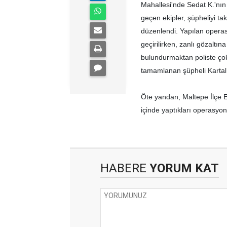
Mahallesi'nde Sedat K.'nın
geçen ekipler, şüpheliyi ta
düzenlendi. Yapılan operas
geçirilirken, zanlı gözaltı
bulundurmaktan poliste çok
tamamlanan şüpheli Kartal A
Öte yandan, Maltepe İlçe E
içinde yaptıkları operasyonl
HABERE
YORUM KAT