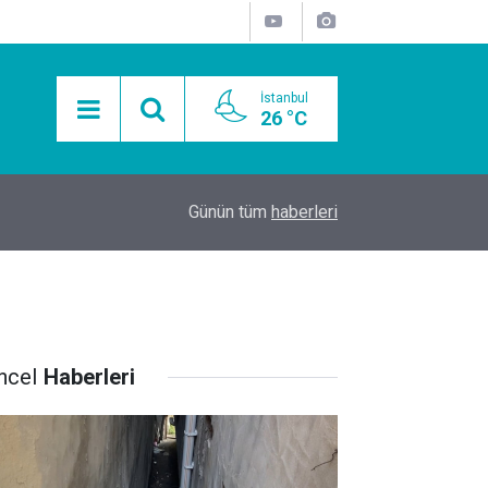
İstanbul
26 °C
15:11
Mobil Araçlarla Hayır Lokması Dağıtımının Avanta
Günün tüm
haberleri
ncel
Haberleri