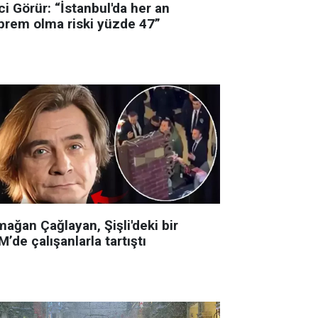
i Görür: “İstanbul'da her an
prem olma riski yüzde 47”
ağan Çağlayan, Şişli'deki bir
’de çalışanlarla tartıştı