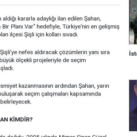
 aldığı kararla adaylığı ilan edilen Şahan,
n Bir Planı Var" hedefiyle, Türkiye'nin en gelişmiş
an ilçesi Şişli için kolları sıvadı.
işli'ye nefes aldıracak çözümlerin yanı sıra
İst
n büyük ölçekli projeleriyle de seçim
aşladı.
 resmiyet kazanmasının ardından Şahan, yarın
 buluşarak seçim çalışmaları kapsamında
 belirleyecek.
AN KİMDİR?