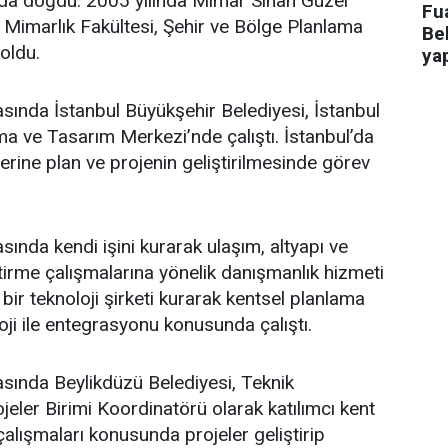
’da doğdu. 2005 yılında Mimar Sinan Güzel
Fua
i Mimarlık Fakültesi, Şehir ve Bölge Planlama
Bel
oldu.
ya
asında İstanbul Büyükşehir Belediyesi, İstanbul
a ve Tasarım Merkezi’nde çalıştı. İstanbul’da
üzerine plan ve projenin geliştirilmesinde görev
sında kendi işini kurarak ulaşım, altyapı ve
ştirme çalışmalarına yönelik danışmanlık hizmeti
bir teknoloji şirketi kurarak kentsel planlama
oji ile entegrasyonu konusunda çalıştı.
asında Beylikdüzü Belediyesi, Teknik
eler Birimi Koordinatörü olarak katılımcı kent
lışmaları konusunda projeler geliştirip