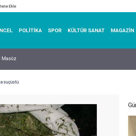
itene Ekle
NCEL
POLITIKA
SPOR
KÜLTÜR SANAT
MAGAZIN
hirbazı ile Estetik, Dayanıklı ve Çevre Dostu Ambalaj
ya suçüstü
Gü