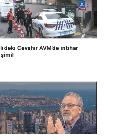
li'deki Cevahir AVM'de intihar
işimi!