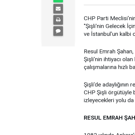
CHP Parti Meclisi'nin
"Şişli'nin Gelecek İçi
ve İstanbul'un kalbi ol
Resul Emrah Şahan, Ş
Şişli'nin ihtiyacı ola
çalışmalarına hızlı b
Şişli’de adaylığının
CHP Şişli örgütüyle
izleyecekleri yolu da
RESUL EMRAH ŞAH