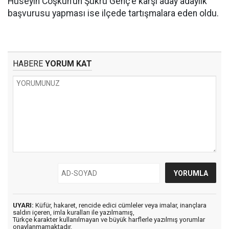
Hüseyin Coşkun’un Şükrü Genç’e karşı aday adaylık
başvurusu yapması ise ilçede tartışmalara eden oldu.
HABERE
YORUM KAT
UYARI:
Küfür, hakaret, rencide edici cümleler veya imalar, inançlara
saldırı içeren, imla kuralları ile yazılmamış,
Türkçe karakter kullanılmayan ve büyük harflerle yazılmış yorumlar
onaylanmamaktadır.