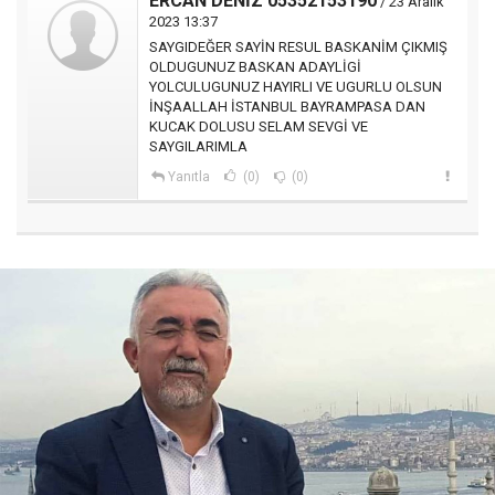
ERCAN DENİZ 05352153190
/ 23 Aralık
2023 13:37
SAYGIDEĞER SAYİN RESUL BASKANİM ÇIKMIŞ
OLDUGUNUZ BASKAN ADAYLİGİ
YOLCULUGUNUZ HAYIRLI VE UGURLU OLSUN
İNŞAALLAH İSTANBUL BAYRAMPASA DAN
KUCAK DOLUSU SELAM SEVGİ VE
SAYGILARIMLA
Yanıtla
(0)
(0)