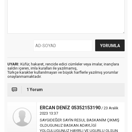
UYARI:
Küfür, hakaret, rencide edici cümleler veya imalar, inançlara
saldırı içeren, imla kuralları ile yazılmamış,
Türkçe karakter kullanılmayan ve büyük harflerle yazılmış yorumlar
onaylanmamaktadır.
1 Yorum
ERCAN DENİZ 05352153190
/ 23 Aralık
2023 13:37
SAYGIDEĞER SAYİN RESUL BASKANİM ÇIKMIŞ
OLDUGUNUZ BASKAN ADAYLİGİ
YOLCULUGUNUZ HAYIRLI VE UGURLU OLSUN