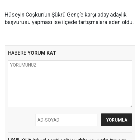
Hüseyin Coşkun’un Şükrü Genç’e karşı aday adaylık
başvurusu yapması ise ilçede tartışmalara eden oldu.
HABERE
YORUM KAT
UYARI:
Küfür, hakaret, rencide edici cümleler veya imalar, inançlara