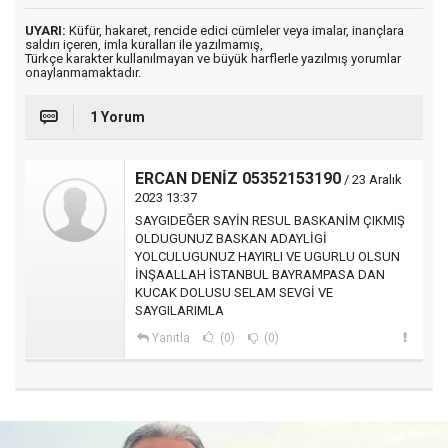
UYARI:
Küfür, hakaret, rencide edici cümleler veya imalar, inançlara
saldırı içeren, imla kuralları ile yazılmamış,
Türkçe karakter kullanılmayan ve büyük harflerle yazılmış yorumlar
onaylanmamaktadır.
1 Yorum
ERCAN DENİZ 05352153190
/ 23 Aralık
2023 13:37
SAYGIDEĞER SAYİN RESUL BASKANİM ÇIKMIŞ
OLDUGUNUZ BASKAN ADAYLİGİ
YOLCULUGUNUZ HAYIRLI VE UGURLU OLSUN
İNŞAALLAH İSTANBUL BAYRAMPASA DAN
KUCAK DOLUSU SELAM SEVGİ VE
SAYGILARIMLA
Yanıtla
(0)
(0)