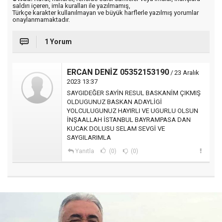
saldırı içeren, imla kuralları ile yazılmamış,
Türkçe karakter kullanılmayan ve büyük harflerle yazılmış yorumlar
onaylanmamaktadır.
1 Yorum
ERCAN DENİZ 05352153190
/ 23 Aralık
2023 13:37
SAYGIDEĞER SAYİN RESUL BASKANİM ÇIKMIŞ
OLDUGUNUZ BASKAN ADAYLİGİ
YOLCULUGUNUZ HAYIRLI VE UGURLU OLSUN
İNŞAALLAH İSTANBUL BAYRAMPASA DAN
KUCAK DOLUSU SELAM SEVGİ VE
SAYGILARIMLA
Yanıtla
(0)
(0)