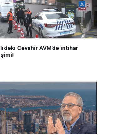
li'deki Cevahir AVM'de intihar
işimi!