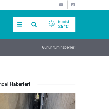
İstanbul
26 °C
15:11
Mobil Araçlarla Hayır Lokması Dağıtımının Avanta
Günün tüm
haberleri
ncel
Haberleri