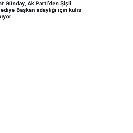
t Günday, Ak Parti’den Şişli
ediye Başkan adaylığı için kulis
pıyor