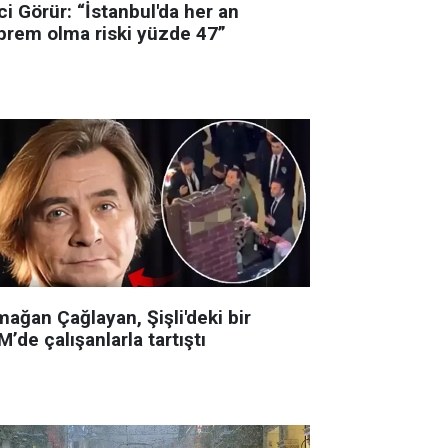
i Görür: “İstanbul'da her an
prem olma riski yüzde 47”
ağan Çağlayan, Şişli'deki bir
’de çalışanlarla tartıştı