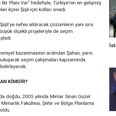
n Bir Planı Var" hedefiyle, Türkiye'nin en gelişmiş
an ilçesi Şişli için kolları sıvadı.
işli'ye nefes aldıracak çözümlerin yanı sıra
n büyük ölçekli projeleriyle de seçim
aşladı.
İst
 resmiyet kazanmasının ardından Şahan, yarın
 buluşarak seçim çalışmaları kapsamında
 belirleyecek.
AN KİMDİR?
’da doğdu. 2005 yılında Mimar Sinan Güzel
i Mimarlık Fakültesi, Şehir ve Bölge Planlama
oldu.