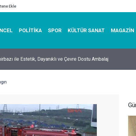
itene Ekle
NCEL
POLITIKA
SPOR
KÜLTÜR SANAT
MAGAZIN
hirbazı ile Estetik, Dayanıklı ve Çevre Dostu Ambalaj
ngın
Gü