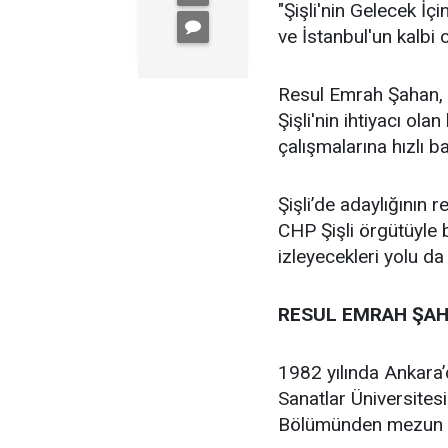
"Şişli'nin Gelecek İçi
ve İstanbul'un kalbi ol
Resul Emrah Şahan, Ş
Şişli'nin ihtiyacı ola
çalışmalarına hızlı b
Şişli’de adaylığının
CHP Şişli örgütüyle
izleyecekleri yolu da
RESUL EMRAH ŞAH
1982 yılında Ankara
Sanatlar Üniversites
Bölümünden mezun 