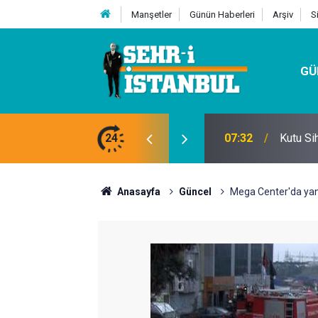
Manşetler
Günün Haberleri
Arşiv
S
GÜ
24
07:32
Kutu Si
Anasayfa
Güncel
Mega Center'da ya