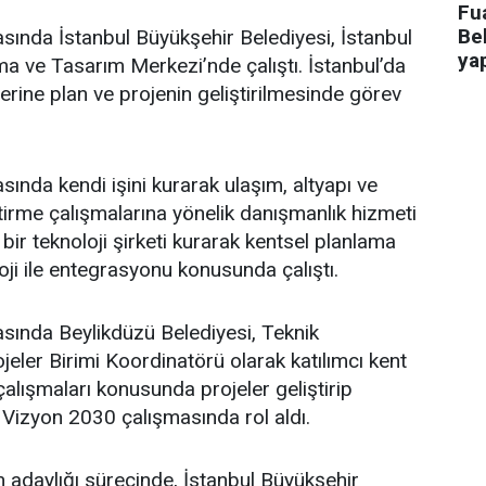
Fua
Bel
asında İstanbul Büyükşehir Belediyesi, İstanbul
ya
a ve Tasarım Merkezi’nde çalıştı. İstanbul’da
üzerine plan ve projenin geliştirilmesinde görev
sında kendi işini kurarak ulaşım, altyapı ve
ştirme çalışmalarına yönelik danışmanlık hizmeti
bir teknoloji şirketi kurarak kentsel planlama
oji ile entegrasyonu konusunda çalıştı.
asında Beylikdüzü Belediyesi, Teknik
eler Birimi Koordinatörü olarak katılımcı kent
lışmaları konusunda projeler geliştirip
 Vizyon 2030 çalışmasında rol aldı.
adaylığı sürecinde, İstanbul Büyükşehir