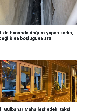
şli'de banyoda doğum yapan kadın,
beği bina boşluğuna attı
li Gülbahar Mahallesi’ndeki taksi