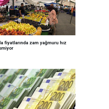
da fiyatlarında zam yağmuru hız
smiyor