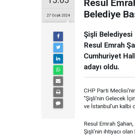
15:05
Resul Emrah
Belediye Ba
27 Ocak 2024
Şişli Belediyesi
Resul Emrah Şa
Cumhuriyet Halk
adayı oldu.
CHP Parti Meclisi'nin
"Şişli'nin Gelecek İçi
ve İstanbul'un kalbi ol
Resul Emrah Şahan, Ş
Şişli'nin ihtiyacı ola