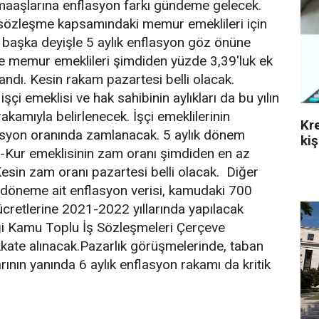
maaşlarına enflasyon farkı gündeme gelecek.
sözleşme kapsamındaki memur emeklileri için
r başka deyişle 5 aylık enflasyon göz önüne
e memur emeklileri şimdiden yüzde 3,39'luk ek
dı. Kesin rakam pazartesi belli olacak.
şçi emeklisi ve hak sahibinin aylıkları da bu yılın
rakamıyla belirlenecek. İşçi emeklilerinin
Kr
nflasyon oranında zamlanacak. 5 aylık dönem
kiş
ğ-Kur emeklisinin zam oranı şimdiden en az
esin zam oranı pazartesi belli olacak. Diğer
döneme ait enflasyon verisi, kamudaki 700
 ücretlerine 2021-2022 yıllarında yapılacak
i Kamu Toplu İş Sözleşmeleri Çerçeve
kate alınacak.Pazarlık görüşmelerinde, taban
larının yanında 6 aylık enflasyon rakamı da kritik