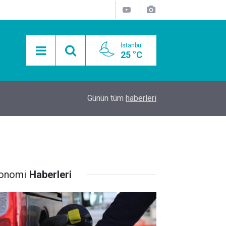
İstanbul
25 °C
15:11
Mobil Araçlarla Hayır Lokması Dağıtımının Avanta
Günün tüm
haberleri
onomi
Haberleri