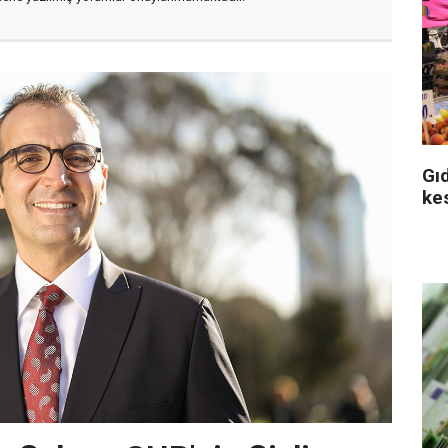
Gı
ke