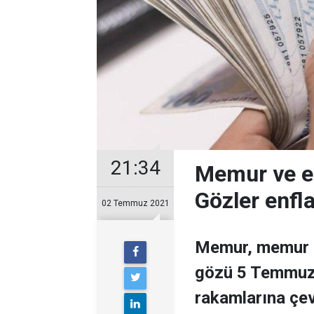
21:34
Memur ve em
Gözler enfl
02 Temmuz 2021
Memur, memur e
gözü 5 Temmuz 
rakamlarına çev