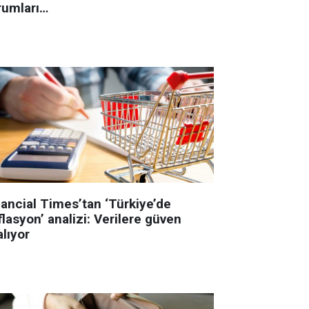
rumları…
nancial Times’tan ‘Türkiye’de
lasyon’ analizi: Verilere güven
lıyor