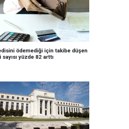
edisini ödemediği için takibe düşen
i sayısı yüzde 82 arttı