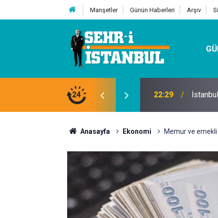
Manşetler
Günün Haberleri
Arşiv
S
GÜ
24
07:32
Kutu Si
Anasayfa
Ekonomi
Memur ve emekli 