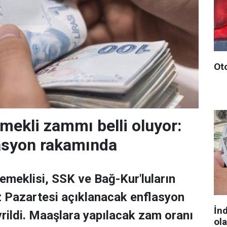
Ot
ekli zammı belli oluyor:
asyon rakamında
meklisi, SSK ve Bağ-Kur'luların
Pazartesi açıklanacak enflasyon
İn
rildi. Maaşlara yapılacak zam oranı
ol