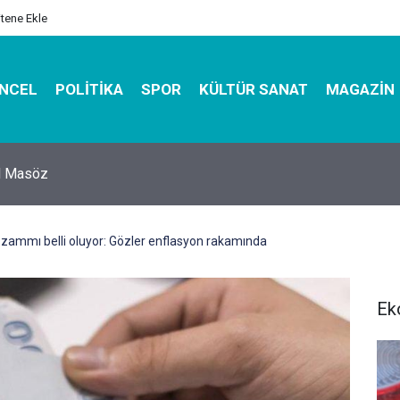
itene Ekle
NCEL
POLITIKA
SPOR
KÜLTÜR SANAT
MAGAZIN
hirbazı ile Estetik, Dayanıklı ve Çevre Dostu Ambalaj
zammı belli oluyor: Gözler enflasyon rakamında
Ek