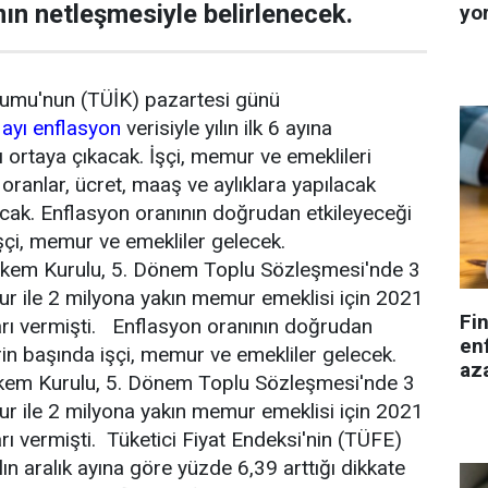
mın netleşmesiyle belirlenecek.
yo
urumu'nun (TÜİK) pazartesi günü
 ayı enflasyon
verisiyle yılın ilk 6 ayına
 ortaya çıkacak. İşçi, memur ve emeklileri
 oranlar, ücret, maaş ve aylıklara yapılacak
acak. Enflasyon oranının doğrudan etkileyeceği
şçi, memur ve emekliler gelecek.
akem Kurulu, 5. Dönem Toplu Sözleşmesi'nde 3
r ile 2 milyona yakın memur emeklisi için 2021
Fi
arı vermişti. Enflasyon oranının doğrudan
enf
rin başında işçi, memur ve emekliler gelecek.
aza
kem Kurulu, 5. Dönem Toplu Sözleşmesi'nde 3
r ile 2 milyona yakın memur emeklisi için 2021
rı vermişti. Tüketici Fiyat Endeksi'nin (TÜFE)
lın aralık ayına göre yüzde 6,39 arttığı dikkate