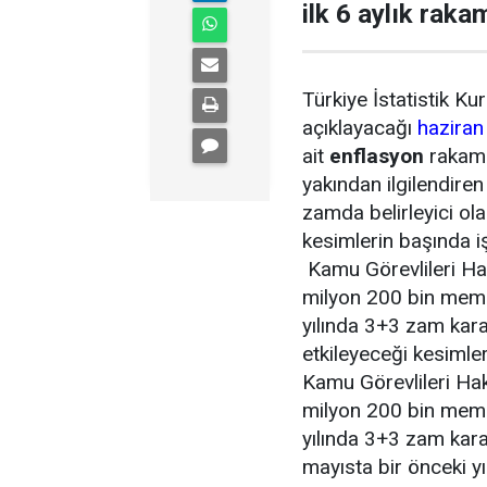
ilk 6 aylık raka
Türkiye İstatistik K
açıklayacağı
haziran
ait
enflasyon
rakamı
yakından ilgilendiren
zamda belirleyici ol
kesimlerin başında i
Kamu Görevlileri H
milyon 200 bin memu
yılında 3+3 zam kar
etkileyeceği kesimle
Kamu Görevlileri Ha
milyon 200 bin memu
yılında 3+3 zam kara
mayısta bir önceki yı