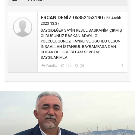
ERCAN DENİZ 05352153190
/ 23 Aralık
2023 13:37
SAYGIDEĞER SAYİN RESUL BASKANİM ÇIKMIŞ
OLDUGUNUZ BASKAN ADAYLİGİ
YOLCULUGUNUZ HAYIRLI VE UGURLU OLSUN
İNŞAALLAH İSTANBUL BAYRAMPASA DAN
KUCAK DOLUSU SELAM SEVGİ VE
SAYGILARIMLA
Yanıtla
(0)
(0)