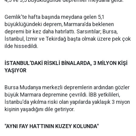
4,5 ve 3,5 büyüklüğünde depremler meydana geldi.
Gemlik'te hafta başında meydana gelen 5,1
büyüklüğündeki deprem, Marmara'da beklenen
depremi bir kez daha hatırlattı. Sarsıntılar; Bursa,
İstanbul, İzmir ve Tekirdağ başta olmak üzere pek çok
ilde hissedildi.
İSTANBUL’DAKİ RİSKLİ BİNALARDA, 3 MİLYON KİŞİ
YAŞIYOR
Bursa Mudanya merkezli depremlerin ardından gözler
büyük Marmara depremine çevrildi. İBB yetkilileri,
İstanbu'da yıkılma riski olan yapılarda yaklaşık 3 miyon
kişinin yaşadığını dile getiriyor.
"AYNI FAY HATTININ KUZEY KOLUNDA"