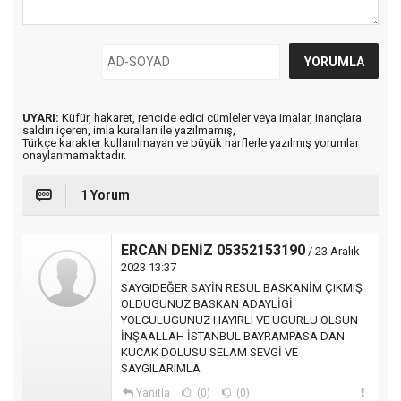
UYARI:
Küfür, hakaret, rencide edici cümleler veya imalar, inançlara
saldırı içeren, imla kuralları ile yazılmamış,
Türkçe karakter kullanılmayan ve büyük harflerle yazılmış yorumlar
onaylanmamaktadır.
1 Yorum
ERCAN DENİZ 05352153190
/ 23 Aralık
2023 13:37
SAYGIDEĞER SAYİN RESUL BASKANİM ÇIKMIŞ
OLDUGUNUZ BASKAN ADAYLİGİ
YOLCULUGUNUZ HAYIRLI VE UGURLU OLSUN
İNŞAALLAH İSTANBUL BAYRAMPASA DAN
KUCAK DOLUSU SELAM SEVGİ VE
SAYGILARIMLA
Yanıtla
(0)
(0)