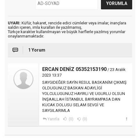
UYARI:
Küfür, hakaret, rencide edici cümleler veya imalar, inançlara
saldırı içeren, imla kuralları ile yazılmamış,
Türkçe karakter kullanılmayan ve büyük harflerle yazılmış yorumlar
onaylanmamaktadır.
1 Yorum
ERCAN DENİZ 05352153190
/ 23 Aralık
2023 13:37
SAYGIDEĞER SAYİN RESUL BASKANİM ÇIKMIŞ
OLDUGUNUZ BASKAN ADAYLİGİ
YOLCULUGUNUZ HAYIRLI VE UGURLU OLSUN
İNŞAALLAH İSTANBUL BAYRAMPASA DAN
KUCAK DOLUSU SELAM SEVGİ VE
SAYGILARIMLA
Yanıtla
(0)
(0)