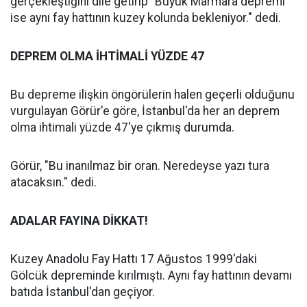
gerçekleştiğini dile getirip "Büyük Marmara depremi
ise aynı fay hattının kuzey kolunda bekleniyor." dedi.
DEPREM OLMA İHTİMALİ YÜZDE 47
Bu depreme ilişkin öngörülerin halen geçerli olduğunu
vurgulayan Görür'e göre, İstanbul'da her an deprem
olma ihtimali yüzde 47'ye çıkmış durumda.
Görür, "Bu inanılmaz bir oran. Neredeyse yazı tura
atacaksın." dedi.
ADALAR FAYINA DİKKAT!
Kuzey Anadolu Fay Hattı 17 Ağustos 1999'daki
Gölcük depreminde kırılmıştı. Aynı fay hattının devamı
batıda İstanbul'dan geçiyor.