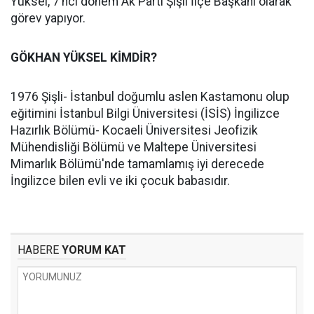
Yüksel, 7’nci dönem Ak Parti Şişli İlçe Başkanı olarak
görev yapıyor.
GÖKHAN YÜKSEL KİMDİR?
1976 Şişli- İstanbul doğumlu aslen Kastamonu olup
eğitimini İstanbul Bilgi Üniversitesi (İSİS) İngilizce
Hazırlık Bölümü- Kocaeli Üniversitesi Jeofizik
Mühendisliği Bölümü ve Maltepe Üniversitesi
Mimarlık Bölümü'nde tamamlamış iyi derecede
İngilizce bilen evli ve iki çocuk babasıdır.
HABERE
YORUM KAT