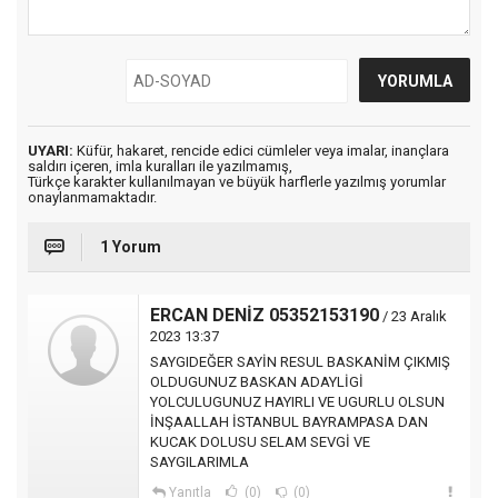
UYARI:
Küfür, hakaret, rencide edici cümleler veya imalar, inançlara
saldırı içeren, imla kuralları ile yazılmamış,
Türkçe karakter kullanılmayan ve büyük harflerle yazılmış yorumlar
onaylanmamaktadır.
1 Yorum
ERCAN DENİZ 05352153190
/ 23 Aralık
2023 13:37
SAYGIDEĞER SAYİN RESUL BASKANİM ÇIKMIŞ
OLDUGUNUZ BASKAN ADAYLİGİ
YOLCULUGUNUZ HAYIRLI VE UGURLU OLSUN
İNŞAALLAH İSTANBUL BAYRAMPASA DAN
KUCAK DOLUSU SELAM SEVGİ VE
SAYGILARIMLA
Yanıtla
(0)
(0)