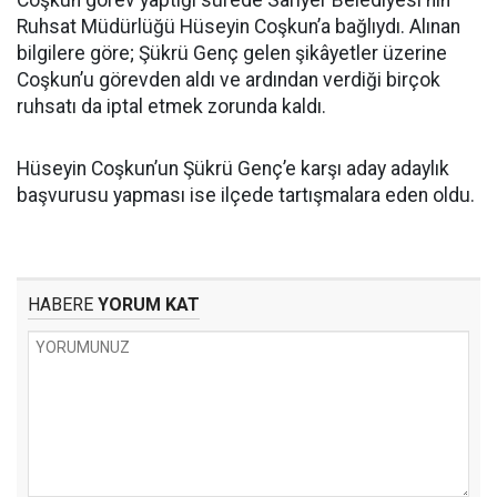
Coşkun görev yaptığı sürede Sarıyer Belediyesi'nin
Ruhsat Müdürlüğü Hüseyin Coşkun’a bağlıydı. Alınan
bilgilere göre; Şükrü Genç gelen şikâyetler üzerine
Coşkun’u görevden aldı ve ardından verdiği birçok
ruhsatı da iptal etmek zorunda kaldı.
Hüseyin Coşkun’un Şükrü Genç’e karşı aday adaylık
başvurusu yapması ise ilçede tartışmalara eden oldu.
HABERE
YORUM KAT