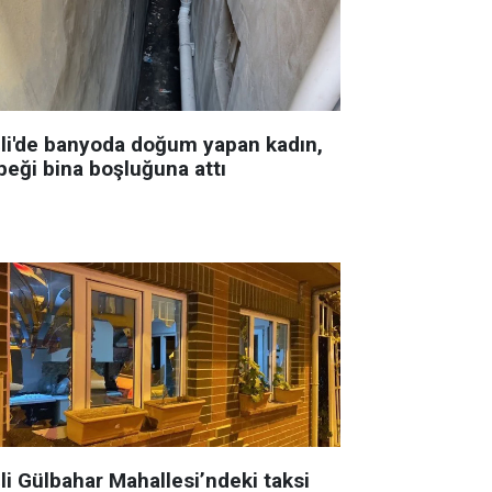
şli'de banyoda doğum yapan kadın,
beği bina boşluğuna attı
li Gülbahar Mahallesi’ndeki taksi