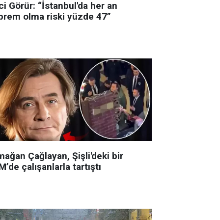
i Görür: “İstanbul'da her an
prem olma riski yüzde 47”
ağan Çağlayan, Şişli'deki bir
’de çalışanlarla tartıştı