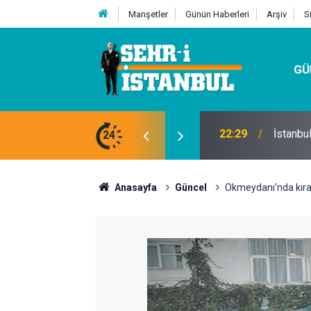
Manşetler
Günün Haberleri
Arşiv
S
GÜ
24
07:32
Kutu Si
Anasayfa
Güncel
Okmeydanı'nda kıra