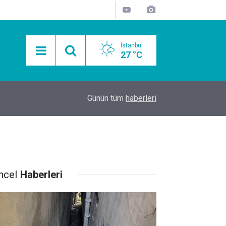
İstanbul
27 °C
15:11
Mobil Araçlarla Hayır Lokması Dağıtımının Avanta
Günün tüm
haberleri
ncel
Haberleri