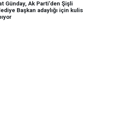
t Günday, Ak Parti’den Şişli
ediye Başkan adaylığı için kulis
pıyor