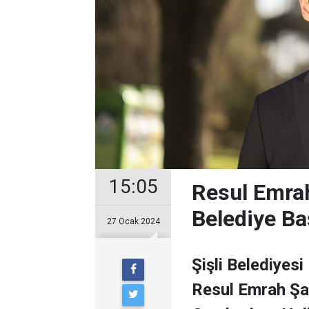
15:05
Resul Emrah
Belediye Ba
27 Ocak 2024
Şişli Belediyesi
Resul Emrah Şa