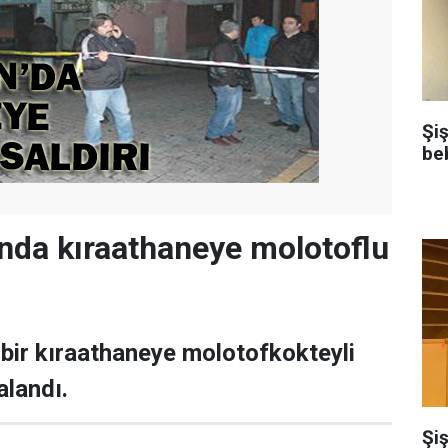
Şi
be
nda kıraathaneye molotoflu
bir kıraathaneye molotofkokteyli
ralandı.
Şiş