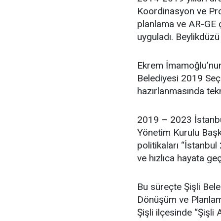
Koordinasyon ve Proj
planlama ve AR-GE ça
uyguladı. Beylikdüzü
Ekrem İmamoğlu’nun 
Belediyesi 2019 Seçim
hazırlanmasında tekn
2019 – 2023 İstanbu
Yönetim Kurulu Başka
politikaları “İstanbul
ve hızlıca hayata geç
Bu süreçte Şişli Bel
Dönüşüm ve Planlama
Şişli ilçesinde “Şişl