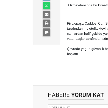
Okmeydanı'nda bir kıraatha
Piyalepaşa Caddesi Can Soka
tarafından molotofkokteyli a
camlardan hafif şekilde ya
vatandaşlar tarafından sön
Çevrede yoğun güvenlik önl
başlattı.
HABERE
YORUM KAT