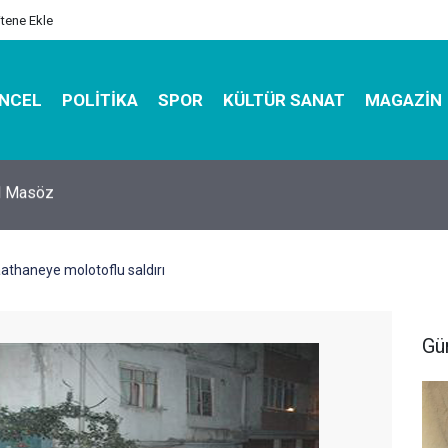
itene Ekle
NCEL
POLITIKA
SPOR
KÜLTÜR SANAT
MAGAZIN
hirbazı ile Estetik, Dayanıklı ve Çevre Dostu Ambalaj
athaneye molotoflu saldırı
Gü