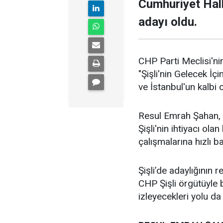
Cumhuriyet Halk
adayı oldu.
CHP Parti Meclisi'nin
"Şişli'nin Gelecek İçi
ve İstanbul'un kalbi ol
Resul Emrah Şahan, Ş
Şişli'nin ihtiyacı ola
çalışmalarına hızlı b
Şişli’de adaylığının
CHP Şişli örgütüyle
izleyecekleri yolu da