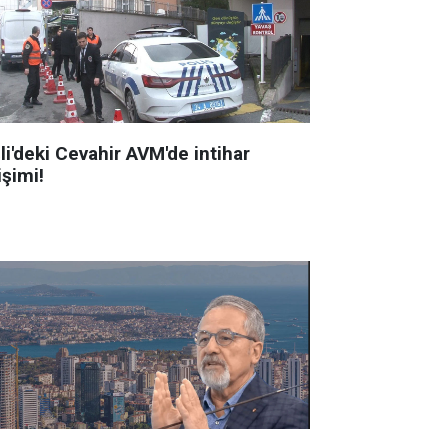
li'deki Cevahir AVM'de intihar
işimi!